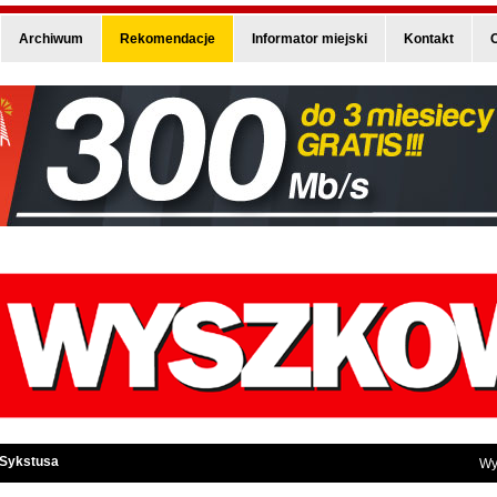
Archiwum
Rekomendacje
Informator miejski
Kontakt
O
 Sykstusa
Wy