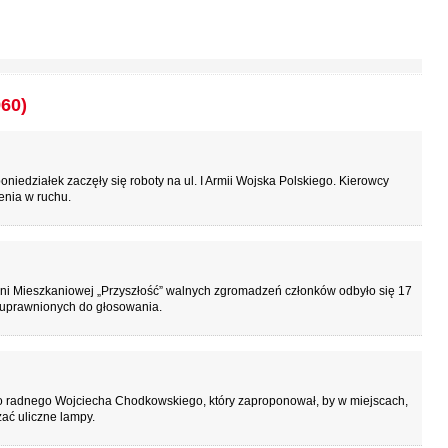
960)
niedziałek zaczęły się roboty na ul. I Armii Wojska Polskiego. Kierowcy
enia w ruchu.
ni Mieszkaniowej „Przyszłość” walnych zgromadzeń członków odbyło się 17
 uprawnionych do głosowania.
go radnego Wojciecha Chodkowskiego, który zaproponował, by w miejscach,
zać uliczne lampy.