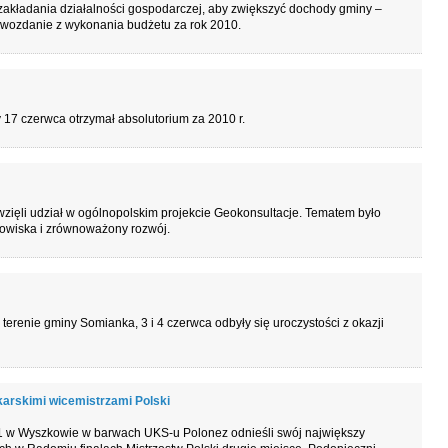
zakładania działalności gospodarczej, aby zwiększyć dochody gminy –
rawozdanie z wykonania budżetu za rok 2010.
 17 czerwca otrzymał absolutorium za 2010 r.
zięli udział w ogólnopolskim projekcie Geokonsultacje. Tematem było
owiska i zrównoważony rozwój.
terenie gminy Somianka, 3 i 4 czerwca odbyły się uroczystości z okazji
arskimi wicemistrzami Polski
 1 w Wyszkowie w barwach UKS-u Polonez odnieśli swój największy