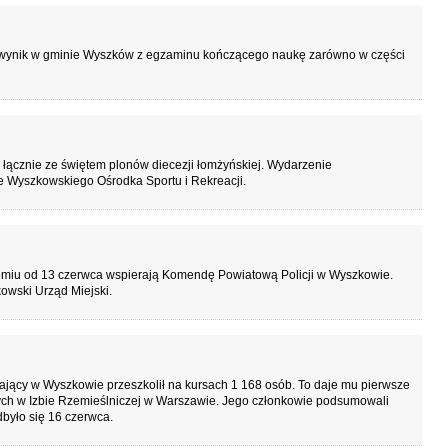
y wynik w gminie Wyszków z egzaminu kończącego naukę zarówno w części
ącznie ze świętem plonów diecezji łomżyńskiej. Wydarzenie
e Wyszkowskiego Ośrodka Sportu i Rekreacji.
omiu od 13 czerwca wspierają Komendę Powiatową Policji w Wyszkowie.
owski Urząd Miejski.
jący w Wyszkowie przeszkolił na kursach 1 168 osób. To daje mu pierwsze
ych w Izbie Rzemieślniczej w Warszawie. Jego członkowie podsumowali
dbyło się 16 czerwca.