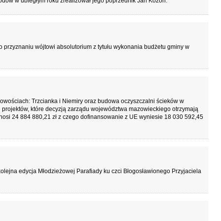
odów w ubiegłym roku zrealizował jego poprzednik Jan Kozon.
 przyznaniu wójtowi absolutorium z tytułu wykonania budżetu gminy w
scowościach: Trzcianka i Niemiry oraz budowa oczyszczalni ścieków w
ch projektów, które decyzją zarządu województwa mazowieckiego otrzymają
ynosi 24 884 880,21 zł z czego dofinansowanie z UE wyniesie 18 030 592,45
olejna edycja Młodzieżowej Parafiady ku czci Błogosławionego Przyjaciela