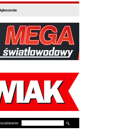
głoszenia
szukiwanie: