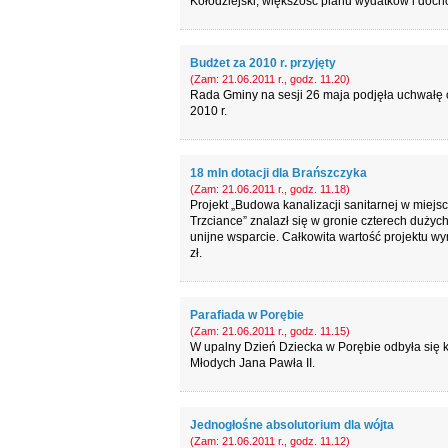
Kołodziejski, większość planu wydatków i doch
Budżet za 2010 r. przyjęty
(Zam: 21.06.2011 r., godz. 11.20)
Rada Gminy na sesji 26 maja podjęła uchwałę o
2010 r.
18 mln dotacji dla Brańszczyka
(Zam: 21.06.2011 r., godz. 11.18)
Projekt „Budowa kanalizacji sanitarnej w miej
Trzciance” znalazł się w gronie czterech duży
unijne wsparcie. Całkowita wartość projektu w
zł.
Parafiada w Porębie
(Zam: 21.06.2011 r., godz. 11.15)
W upalny Dzień Dziecka w Porębie odbyła się k
Młodych Jana Pawła II.
Jednogłośne absolutorium dla wójta
(Zam: 21.06.2011 r., godz. 11.12)