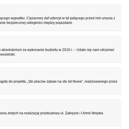
ącego wypadku. Ciężarowy daf uderzył w tył jadącego przed nim ursusa z
nie bezpiecznej odległości między pojazdami.
wi absolutorium za wykonanie budżetu w 2010 r. – Udało się nam utrzymać
wosielski.
piły do projektu „Sto placów zabaw na sto lat Nivea”, realizowanego przez
na złotych na realizację przebudowy ul. Zakręzie i I Armii Wojska