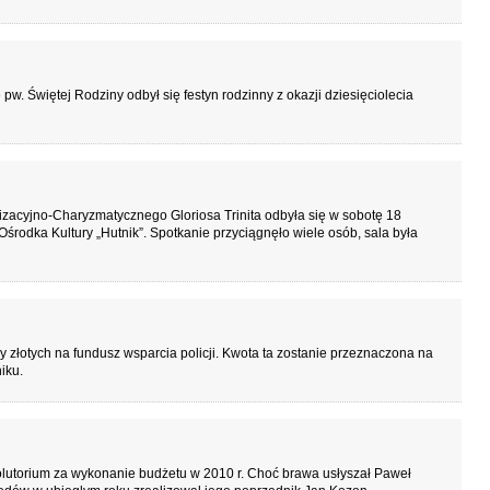
 pw. Świętej Rodziny odbył się festyn rodzinny z okazji dziesięciolecia
cyjno-Charyzmatycznego Gloriosa Trinita odbyła się w sobotę 18
rodka Kultury „Hutnik”. Spotkanie przyciągnęło wiele osób, sala była
y złotych na fundusz wsparcia policji. Kwota ta zostanie przeznaczona na
iku.
olutorium za wykonanie budżetu w 2010 r. Choć brawa usłyszał Paweł