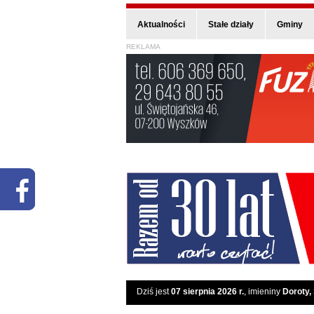
Aktualności
Stałe działy
Gminy
REKLAMA
Dziś jest
07 sierpnia 2026 r.
, imieniny
Doroty,