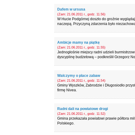
Dafem w ursusa
(Zam: 21.06.2011 r., godz. 11.56)
W Hucie Podgórnej doszło do groźnie wyglądaj
naczepą. Przyczyną zdarzenia było niezachowa
Ambicje mamy na piątkę
(Zam: 21.06.2011 r., godz. 11.55)
Jednogłośnie miejscy radni udzieli burmistrzo
dyscyplinę budżetową – podkreślił Grzegorz No
Walczymy o place zabaw
(Zam: 21.06.2011 r., godz. 11.54)
Gminy Wyszków, Zabrodzie i Długosiodło przystą
firmę Nivea.
Radni dali na powiatowe drogi
(Zam: 21.06.2011 r., godz. 11.52)
Gmina przekazała powiatowi prawie półtora milio
Polskiego.