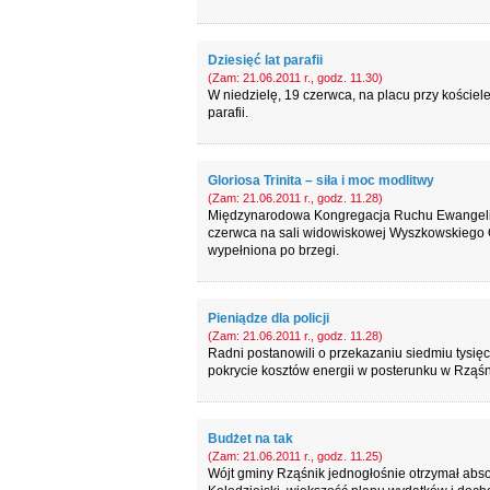
Dziesięć lat parafii
(Zam: 21.06.2011 r., godz. 11.30)
W niedzielę, 19 czerwca, na placu przy kościele
parafii.
Gloriosa Trinita – siła i moc modlitwy
(Zam: 21.06.2011 r., godz. 11.28)
Międzynarodowa Kongregacja Ruchu Ewangeliza
czerwca na sali widowiskowej Wyszkowskiego Oś
wypełniona po brzegi.
Pieniądze dla policji
(Zam: 21.06.2011 r., godz. 11.28)
Radni postanowili o przekazaniu siedmiu tysięc
pokrycie kosztów energii w posterunku w Rząśn
Budżet na tak
(Zam: 21.06.2011 r., godz. 11.25)
Wójt gminy Rząśnik jednogłośnie otrzymał abs