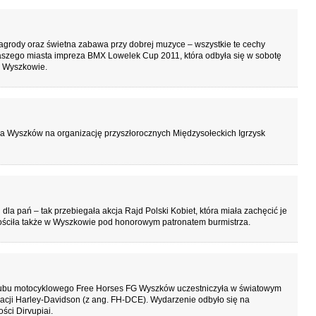
agrody oraz świetna zabawa przy dobrej muzyce – wszystkie te cechy
naszego miasta impreza BMX Lowelek Cup 2011, która odbyła się w sobotę
w Wyszkowie.
na Wyszków na organizację przyszłorocznych Międzysołeckich Igrzysk
a pań – tak przebiegała akcja Rajd Polski Kobiet, która miała zachęcić je
gościła także w Wyszkowie pod honorowym patronatem burmistrza.
ubu motocyklowego Free Horses FG Wyszków uczestniczyła w światowym
racji Harley-Davidson (z ang. FH-DCE). Wydarzenie odbyło się na
ści Dirvupiai.