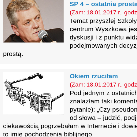
SP 4 – ostatnia prost
(Zam: 18.01.2017 r., godz
Temat przyszłej Szkoł
centrum Wyszkowa jes
dyskusji i z punktu wi
podejmowanych decyzji
prostą.
Okiem rzuciłam
(Zam: 18.01.2017 r., godz
Pod jednym z ostatnic
znalazłam taki koment
pytanie): „Czy pseud
od słowa – judzić, po
ciekawością pogrzebałam w Internecie i dowie
to imię pochodzenia biblijnego.