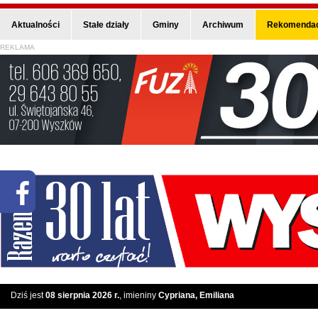
Aktualności
Stałe działy
Gminy
Archiwum
Rekomendac
REKLAMA
Dziś jest
08 sierpnia 2026 r.
, imieniny
Cypriana, Emiliana