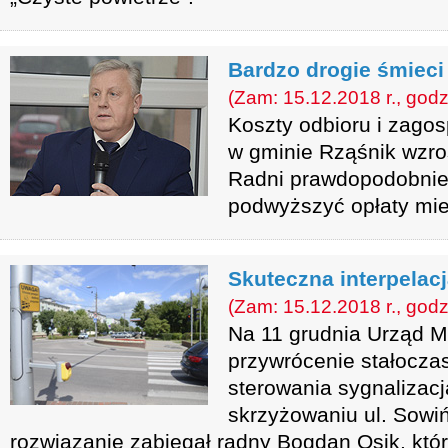
Bardzo drogie śmieci
(Zam: 15.12.2018 r., godz
Koszty odbioru i zag
w gminie Rząśnik wzros
Radni prawdopodobnie
podwyższyć opłaty mi
Skuteczna interpelac
(Zam: 15.12.2018 r., godz
Na 11 grudnia Urząd Mi
przywrócenie stałocz
sterowania sygnalizacj
skrzyżowaniu ul. Sowiń
rozwiązanie zabiegał radny Bogdan Osik, któr