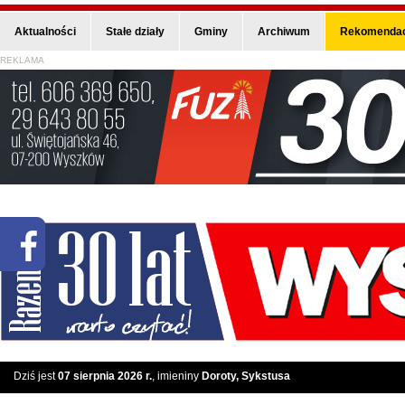
Aktualności
Stałe działy
Gminy
Archiwum
Rekomendac
REKLAMA
Dziś jest
07 sierpnia 2026 r.
, imieniny
Doroty, Sykstusa