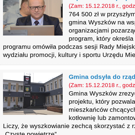
(Zam: 15.12.2018 r., godz
764 500 zł w przyszły
gmina Wyszków na wsp
organizacjami pozarzą
program, który określa 
programu omówiła podczas sesji Rady Miejski
wydziału promocji, kultury i sportu Urzędu Mie
Gmina odsyła do rz
(Zam: 15.12.2018 r., godz
Gmina Wyszków zrezygn
projektu, który pozwal
mieszkańców chcącyc
kotłownię lub zamontow
Liczy, że wyszkowianie zechcą skorzystać z
„Czyste powietrze”.