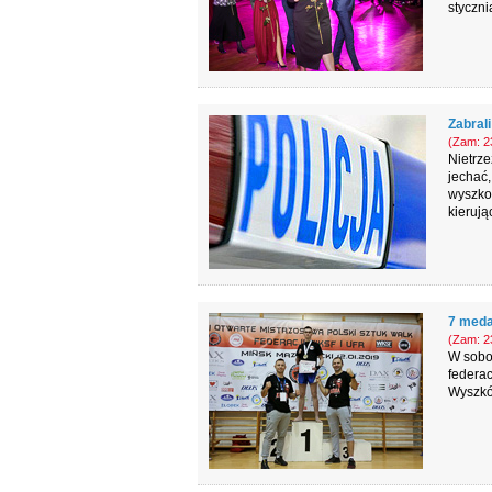
styczni
Zabrali
(Zam: 23
Nietrze
jechać,
wyszkow
kierują
7 meda
(Zam: 23
W sobot
federa
Wyszkó