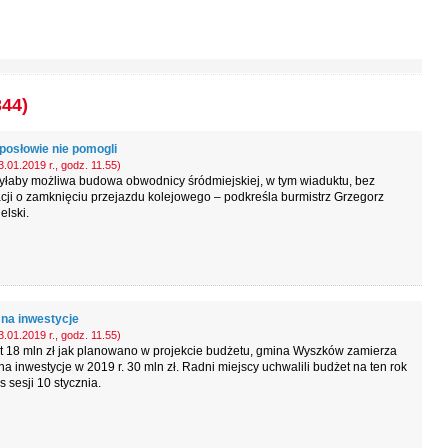
344)
posłowie nie pomogli
.01.2019 r., godz. 11.55)
yłaby możliwa budowa obwodnicy śródmiejskiej, w tym wiaduktu, bez
cji o zamknięciu przejazdu kolejowego – podkreśla burmistrz Grzegorz
lski.
 na inwestycje
.01.2019 r., godz. 11.55)
t 18 mln zł jak planowano w projekcie budżetu, gmina Wyszków zamierza
a inwestycje w 2019 r. 30 mln zł. Radni miejscy uchwalili budżet na ten rok
 sesji 10 stycznia.