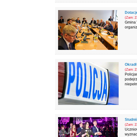
Dotacje
(Zam: 23
Gmina 
organi
Okradł
(Zam: 23
Policja
podejrz
niepeł
Studni
(Zam: 23
Ucznio
wyznacz