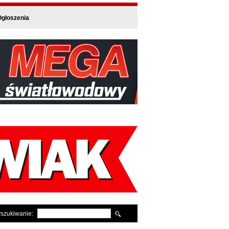
głoszenia
szukiwanie: