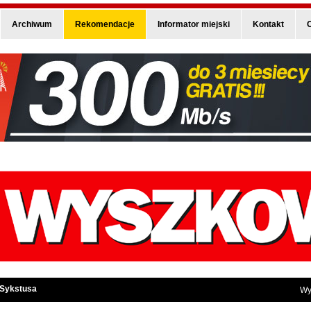
Archiwum
Rekomendacje
Informator miejski
Kontakt
O
 Sykstusa
Wy