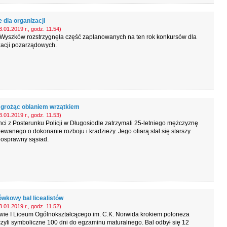
 dla organizacji
.01.2019 r., godz. 11.54)
Wyszków rozstrzygnęła część zaplanowanych na ten rok konkursów dla
zacji pozarządowych.
 grożąc oblaniem wrzątkiem
.01.2019 r., godz. 11.53)
nci z Posterunku Policji w Długosiodle zatrzymali 25-letniego mężczyznę
ewanego o dokonanie rozboju i kradzieży. Jego ofiarą stał się starszy
nosprawny sąsiad.
ówkowy bal licealistów
.01.2019 r., godz. 11.52)
wie I Liceum Ogólnokształcącego im. C.K. Norwida krokiem poloneza
yli symboliczne 100 dni do egzaminu maturalnego. Bal odbył się 12