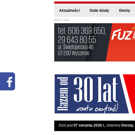
Aktualności
Stałe działy
Gminy
REKLAMA
Dziś jest
07 sierpnia 2026 r.
, imieniny
Doroty,