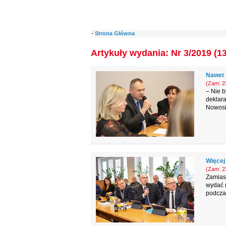
-
Strona Główna
Artykuły wydania: Nr 3/2019 (1
Nawet 
(Zam: 23
– Nie b
deklara
Nowosie
Więcej
(Zam: 23
Zamias
wydać n
podczas