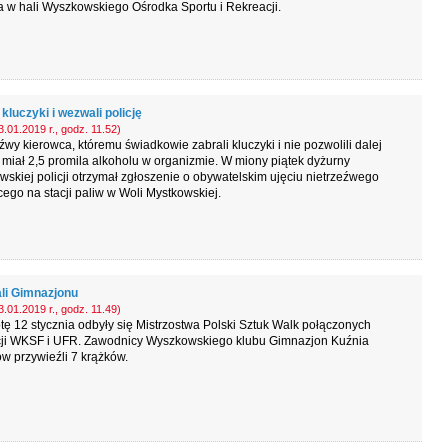
a w hali Wyszkowskiego Ośrodka Sportu i Rekreacji.
 kluczyki i wezwali policję
.01.2019 r., godz. 11.52)
źwy kierowca, któremu świadkowie zabrali kluczyki i nie pozwolili dalej
 miał 2,5 promila alkoholu w organizmie. W miony piątek dyżurny
skiej policji otrzymał zgłoszenie o obywatelskim ujęciu nietrzeźwego
cego na stacji paliw w Woli Mystkowskiej.
li Gimnazjonu
.01.2019 r., godz. 11.49)
ę 12 stycznia odbyły się Mistrzostwa Polski Sztuk Walk połączonych
cji WKSF i UFR. Zawodnicy Wyszkowskiego klubu Gimnazjon Kuźnia
w przywieźli 7 krążków.