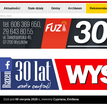
Aktualności
Stałe działy
Gminy
Archiwum
Rekomendac
REKLAMA
Dziś jest
08 sierpnia 2026 r.
, imieniny
Cypriana, Emiliana