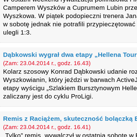
Camperem Wyszków a Cuprumem Lubin przen
Wyszkowa. W piątek podopieczni trenera Jana
w sobotę jednak nie potrafili przypieczętować 
ulegli 1:3.
Dąbkowski wygrał dwa etapy „Hellena Tour
(Zam: 23.04.2014 r., godz. 16.43)
Kolarz szosowy Konrad Dąbkowski udanie ro
Wyszkowianin, który jeździ w barwach Active
etapy wyścigu „Szlakiem Bursztynowym Hellen
zaliczany jest do cyklu ProLigi.
Remis z Raciążem, skuteczność bolączką
(Zam: 23.04.2014 r., godz. 16.41)
„Tylko” remis, wywalczył w ostatnią sobotę w