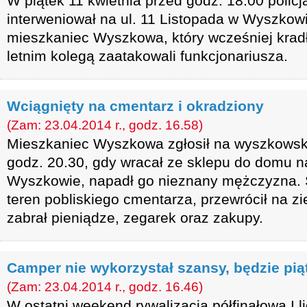
W piątek 11 kwietnia przed godz. 18.00 policj
interweniował na ul. 11 Listopada w Wyszkowi
mieszkaniec Wyszkowa, który wcześniej kradł 
letnim kolegą zaatakowali funkcjonariusza.
Wciągnięty na cmentarz i okradziony
(Zam: 23.04.2014 r., godz. 16.58)
Mieszkaniec Wyszkowa zgłosił na wyszkowską
godz. 20.30, gdy wracał ze sklepu do domu na
Wyszkowie, napadł go nieznany mężczyzna. 
teren pobliskiego cmentarza, przewrócił na zi
zabrał pieniądze, zegarek oraz zakupy.
Camper nie wykorzystał szansy, będzie pią
(Zam: 23.04.2014 r., godz. 16.46)
W ostatni weekend rywalizacja półfinałowa I l