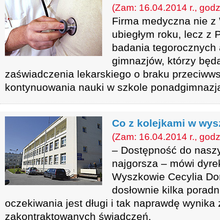
(Zam: 16.04.2014 r., godz
Firma medyczna nie z 
ubiegłym roku, lecz z 
badania tegorocznych
gimnazjów, którzy będ
zaświadczenia lekarskiego o braku przeciww
kontynuowania nauki w szkole ponadgimnazja
Co z kolejkami w wys
(Zam: 16.04.2014 r., godz
– Dostępność do naszy
najgorsza – mówi dyr
Wyszkowie Cecylia D
dosłownie kilka poradn
oczekiwania jest długi i tak naprawdę wynika z
zakontraktowanych świadczeń.