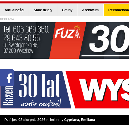
Aktualności
Stałe działy
Gminy
Archiwum
Rekomendac
REKLAMA
Dziś jest
08 sierpnia 2026 r.
, imieniny
Cypriana, Emiliana