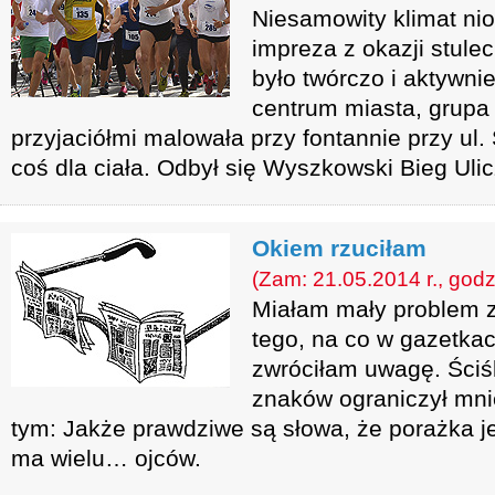
Niesamowity klimat nio
impreza z okazji stule
było twórczo i aktywni
centrum miasta, grupa
przyjaciółmi malowała przy fontannie przy ul.
coś dla ciała. Odbył się Wyszkowski Bieg Uli
Okiem rzuciłam
(Zam: 21.05.2014 r., godz
Miałam mały problem
tego, na co w gazetkac
zwróciłam uwagę. Ściśl
znaków ograniczył mnie
tym: Jakże prawdziwe są słowa, że porażka je
ma wielu… ojców.