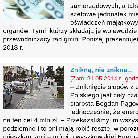
samorządowych, a takż
szefowie jednostek mie
oświadczeń majątkowy
organów. Tymi, którzy składają je wojewodzie 
przewodniczący rad gmin. Poniżej prezentuje
2013 r.
Znikną, nie znikną...
(Zam: 21.05.2014 r., godz
– Zniknięcie słupów z u
Polskiego jest cały cz
starosta Bogdan Pągow
jednocześnie, że ener
na ten cel 4 mln zł. – Przekazaliśmy im wszy
podziemne i to oni mają robić resztę, w poro
mieszkańcami – mówi o wyszkowskiej Energet