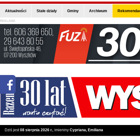
Aktualności
Stałe działy
Gminy
Archiwum
Rekomendac
REKLAMA
Dziś jest
08 sierpnia 2026 r.
, imieniny
Cypriana, Emiliana