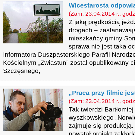
Wicestarosta odpowia
(Zam: 23.04.2014 r., godz
Z jaką prędkością jeź
drogach – zastanawiają
mieszkańcy gminy Som
sprawa nie jest taka o
Informatora Duszpasterskiego Parafii Narod
Kościelnym „Zwiastun” został opublikowany ci
Szczęsnego,
„Praca przy filmie je
(Zam: 23.04.2014 r., godz
Tak twierdzi Bartłomie
wyszkowskiego „Norwid
zajmuje się produkcją. 
powstał projekt zakłada