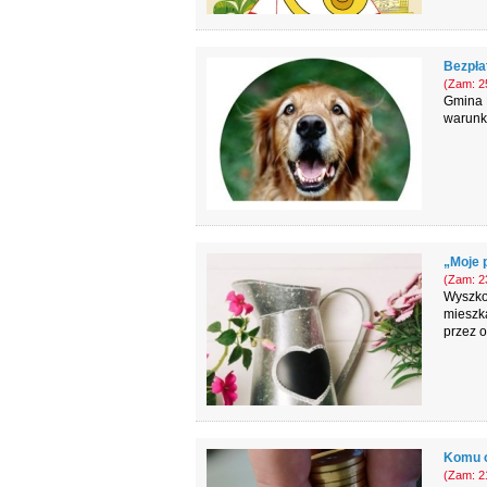
Bezpła
(Zam: 25
Gmina 
warunk
„Moje 
(Zam: 23
Wyszko
mieszk
przez o
Komu o
(Zam: 21