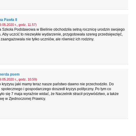
a Pawła II
.05.2020 r., godz. 11.57)
 Szkoła Podstawowa w Bielinie obchodziła setną rocznicę urodzin swojego
. Aby uczcić to niezwykłe wydarzenie, przygotowała szereg przedsięwzięć,
 zaangażowała nie tylko uczniów, ale również ich rodziny.
merda psem
.05.2020 r., godz. 10.59)
 kryzysu jaki mamy teraz nasze państwo dawno nie przechodziło. Do
 społecznego i gospodarczego doszedł kryzys polityczny. Po tym co
ło się 7 maja wyraźnie widać, że Naczelnik stracił przywództwo, a także
ywę w Zjednoczonej Prawicy.