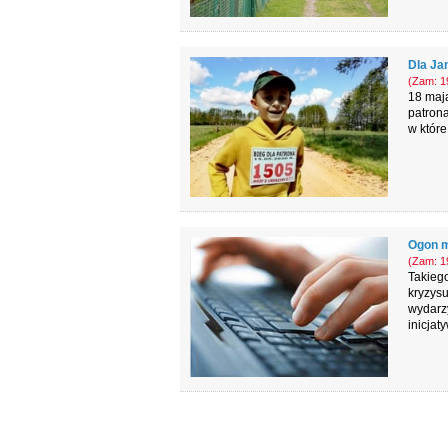
Dla Jan
(Zam: 19
18 maja
patrona
w które
Ogon 
(Zam: 19
Takiego
kryzysu
wydarzy
inicjat