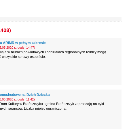
1408)
a ARiMR w pełnym zakresie
.05.2020 r., godz. 14.47)
aja w biurach powiatowych i oddziałach regionalnych rolnicy mogą
ć wszystkie sprawy osobiście.
amochodowe na Dzień Dziecka
.05.2020 r., godz. 11.42)
Dom Kultury w Brańszczyku i gmina Brańszczyk zapraszają na cykl
nych seansów. Liczba miejsc ograniczona.