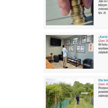
Jak co
którym 
zobowią
tys. zł.
„Karol
(Zam: 20
W holu 
wystaw
zatytuł
Dla be
(Zam: 20
Rozpoc
powietr
zabezp