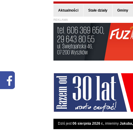
Aktualności
Stałe działy
Gminy
REKLAMA
Dziś jest
06 sierpnia 2026 r.
, imieniny
Jakuba,