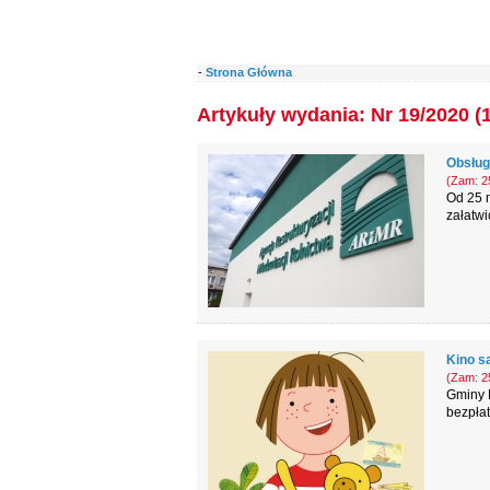
-
Strona Główna
Artykuły wydania: Nr 19/2020 (
Obsług
(Zam: 25
Od 25 m
załatwi
Kino s
(Zam: 25
Gminy 
bezpłat