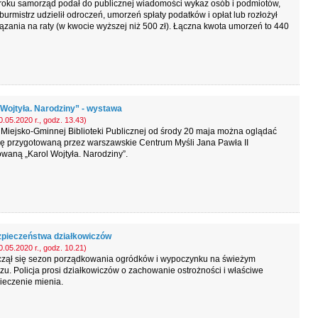
 roku samorząd podał do publicznej wiadomości wykaz osób i podmiotów,
burmistrz udzielił odroczeń, umorzeń spłaty podatków i opłat lub rozłożył
zania na raty (w kwocie wyższej niż 500 zł). Łączna kwota umorzeń to 440
 Wojtyła. Narodziny” - wystawa
.05.2020 r., godz. 13.43)
Miejsko-Gminnej Biblioteki Publicznej od środy 20 maja można oglądać
ę przygotowaną przez warszawskie Centrum Myśli Jana Pawła II
owaną „Karol Wojtyła. Narodziny”.
zpieczeństwa działkowiczów
.05.2020 r., godz. 10.21)
zął się sezon porządkowania ogródków i wypoczynku na świeżym
zu. Policja prosi działkowiczów o zachowanie ostrożności i właściwe
ieczenie mienia.