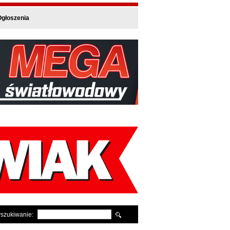
głoszenia
szukiwanie: