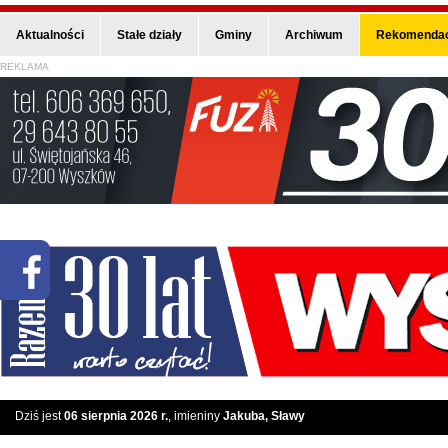
Aktualności
Stałe działy
Gminy
Archiwum
Rekomendac
REKLAMA
Dziś jest
06 sierpnia 2026 r.
, imieniny
Jakuba, Sławy