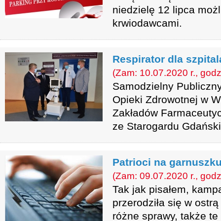
niedzielę 12 lipca moż
krwiodawcami.
Respirator dla szpital
(Zam: 10.07.2020 r., godz
Samodzielny Publiczn
Opieki Zdrowotnej w W
Zakładów Farmaceutyc
ze Starogardu Gdański
Patrioci na garnuszk
(Zam: 09.07.2020 r., godz
Tak jak pisałem, kamp
przerodziła się w ostr
różne sprawy, także te