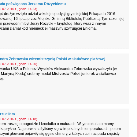
da poświęcona Jerzemu Różyckiemu
.07.2016 r., godz. 14.23)
ć drużyn wzięło udział w kolejnej edycji gry miejskiej Eskapada 2016
owanej 16 lipca przez Miejsko-Gminną Bibliotekę Publiczną. Tym razem jej
 przewodnim był Jerzy Różycki – kryptolog, który wraz z innymi
cami złamał kod niemieckiej maszyny szyfrującej Enigma.
ndra Żebrowska wicemistrzynią Polski w siatkówce plażowej
.07.2016 r., godz. 14.20)
anka UKS-u Polonez Wyszków Aleksandra Żebrowska wywalczyła (w
 Martyną Kłodą) srebrny medal Mistrzostw Polski juniorek w siatkówce
j.
rzuciłam
.07.2016 r., godz. 14.18)
em troszkę o pogodzie i króciutko o maturach. W tym roku lato mamy
 kapryśne. Najpierw smażyliśmy się w tropikalnych temperaturach, potem
zymi głowami pojawiły się gęste chmury, z których co i raz pada rzęsisty