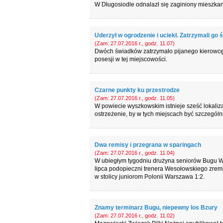
W Długosiodle odnalazł się zaginiony mieszkani
Uderzył w ogrodzenie i uciekł. Zatrzymali go
(Zam: 27.07.2016 r., godz. 11.07)
Dwóch świadków zatrzymało pijanego kierowcę 
posesji w tej miejscowości.
Czarne punkty ku przestrodze
(Zam: 27.07.2016 r., godz. 11.05)
W powiecie wyszkowskim istnieje sześć lokaliz
ostrzeżenie, by w tych miejscach być szczegól
Dwa remisy i przegrana w sparingach
(Zam: 27.07.2016 r., godz. 11.04)
W ubiegłym tygodniu drużyna seniorów Bugu Wy
lipca podopieczni trenera Wesołowskiego zrem
w stolicy juniorom Polonii Warszawa 1:2.
Znamy terminarz Bugu, niepewny los Bzury
(Zam: 27.07.2016 r., godz. 11.02)