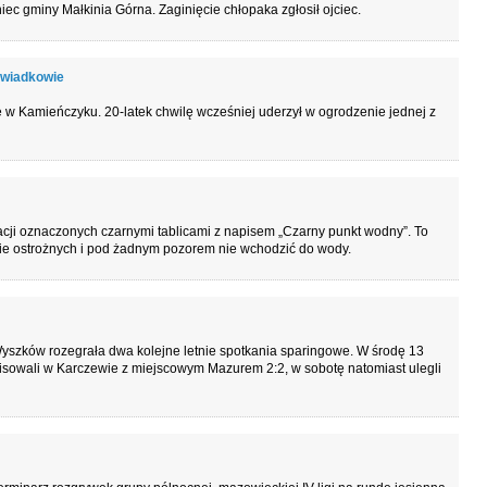
ec gminy Małkinia Górna. Zaginięcie chłopaka zgłosił ojciec.
 świadkowie
w Kamieńczyku. 20-latek chwilę wcześniej uderzył w ogrodzenie jednej z
acji oznaczonych czarnymi tablicami z napisem „Czarny punkt wodny”. To
nie ostrożnych i pod żadnym pozorem nie wchodzić do wody.
szków rozegrała dwa kolejne letnie spotkania sparingowe. W środę 13
isowali w Karczewie z miejscowym Mazurem 2:2, w sobotę natomiast ulegli