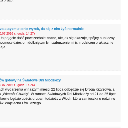
zł brutto.
za autyzmu to nie wyrok, da się z nim żyć normalnie
.07.2016 r., godz. 14.27)
to pojęcie dość powszechnie znane, ale jak się okazuje, spójny publiczny
pomocy dzieciom dotkniętym tym zaburzeniem i ich rodzicom praktycznie
ieje.
w gotowy na Światowe Dni Młodzieży
.07.2016 r., godz. 14.26)
ch wydarzenia w naszym mieści 22 lipca odbędzie się Droga Krzyżowa, a
a „Wieczór Chwały”. W ramach Światowych Dni Młodzieży od 21 do 25 lipca
owie będzie gościć grupa młodzieży z Włoch, która zamieszka u rodzin w
 św. Wojciecha i św. Idziego.