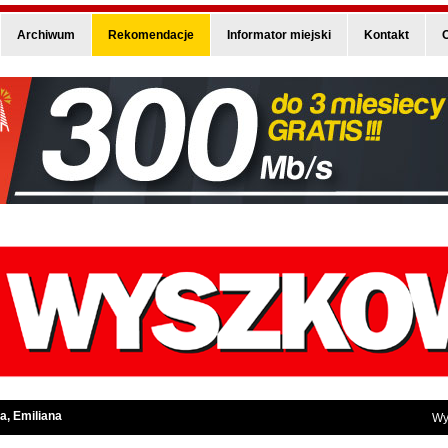
Archiwum
Rekomendacje
Informator miejski
Kontakt
O
a, Emiliana
Wy