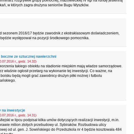
rminarz rozgrywek grupy północnej, mazowieckiej IV ligi na rundę jesienną
tkań, w których zagra drużyna seniorów Bugu Wyszków.
 sezonem 2016/17 będzie zawodnik z ekstraklasowym doświadczeniem,
o będzie występował na pozycji środkowego pomocnika.
 boczne ze sztucznej nawierzchni
.07.2016 r., godz. 14.32)
worzenia takiego obiektu na stadionie miejskim mają władze samorządowe.
rz właśnie ogłosił przetarg na wykonanie tej inwestycji. Co ważne, na
oisku będą mogli grać zawodnicy drużyn piłki nożnej i futbolu
ańskiego.
na inwestycje
.07.2016 r., godz. 14.31)
iejski w lipcu podpisał kilka umów dotyczących realizacji inwestycji, m.in.
prawie milion złotych przebudowy ul. Sybiraków. Rozbudowa ulicy
wej od ul. gen. J. Sowińskiego do Przedszkola nr 4 będzie kosztowała 484