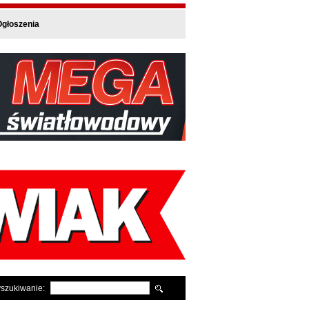
głoszenia
szukiwanie: