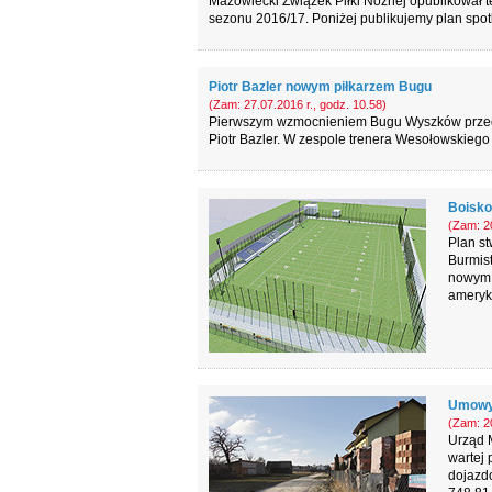
Mazowiecki Związek Piłki Nożnej opublikował te
sezonu 2016/17. Poniżej publikujemy plan spo
Piotr Bazler nowym piłkarzem Bugu
(Zam: 27.07.2016 r., godz. 10.58)
Pierwszym wzmocnieniem Bugu Wyszków przed
Piotr Bazler. W zespole trenera Wesołowskieg
Boisko
(Zam: 20
Plan st
Burmist
nowym b
ameryk
Umowy 
(Zam: 20
Urząd M
wartej 
dojazdo