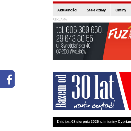
Aktualności
Stałe działy
Gminy
REKLAMA
Dziś jest
08 sierpnia 2026 r.
, imieniny
Cyprian