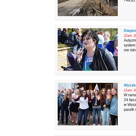
748,81 
Diagno
(Zam: 20
Autyzm 
system 
nie istn
Wyszkó
(Zam: 20
W rama
24 lipc
w Wyszk
parafii