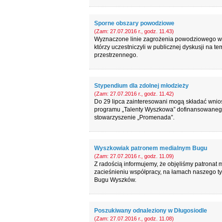
Sporne obszary powodziowe
(Zam: 27.07.2016 r., godz. 11.43)
Wyznaczone linie zagrożenia powodziowego w 
którzy uczestniczyli w publicznej dyskusji na
przestrzennego.
Stypendium dla zdolnej młodzieży
(Zam: 27.07.2016 r., godz. 11.42)
Do 29 lipca zainteresowani mogą składać wnio
programu „Talenty Wyszkowa” dofinansowanego 
stowarzyszenie „Promenada”.
Wyszkowiak patronem medialnym Bugu
(Zam: 27.07.2016 r., godz. 11.09)
Z radością informujemy, że objęliśmy patrona
zacieśnieniu współpracy, na łamach naszego ty
Bugu Wyszków.
Poszukiwany odnaleziony w Długosiodle
(Zam: 27.07.2016 r., godz. 11.08)