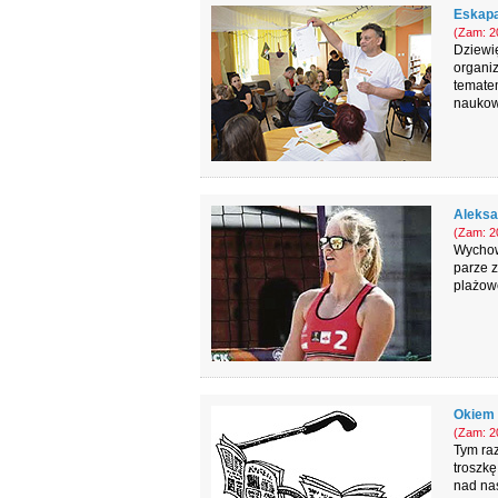
Eskapa
(Zam: 20
Dziewię
organiz
tematem
naukow
Aleksa
(Zam: 20
Wychow
parze z
plażowe
Okiem 
(Zam: 20
Tym raz
troszkę
nad nas