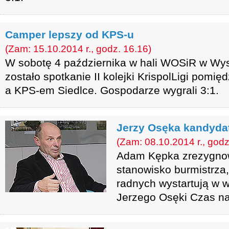
Camper lepszy od KPS-u
(Zam: 15.10.2014 r., godz. 16.16)
W sobotę 4 października w hali WOSiR w Wy
zostało spotkanie II kolejki KrispolLigi po
a KPS-em Siedlce. Gospodarze wygrali 3:1.
Jerzy Osęka kandyda
(Zam: 08.10.2014 r., godz
Adam Kępka zrezygnowa
stanowisko burmistrza,
radnych wystartują w w
Jerzego Osęki Czas n