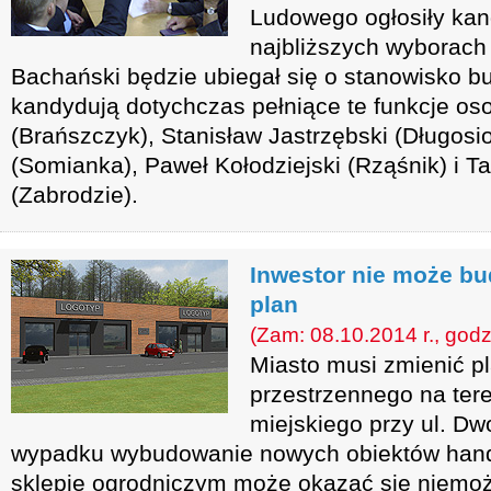
Ludowego ogłosiły kan
najbliższych wyborac
Bachański będzie ubiegał się o stanowisko bu
kandydują dotychczas pełniące te funkcje os
(Brańszczyk), Stanisław Jastrzębski (Długosio
(Somianka), Paweł Kołodziejski (Rząśnik) i T
(Zabrodzie).
Inwestor nie może b
plan
(Zam: 08.10.2014 r., godz
Miasto musi zmienić 
przestrzennego na tere
miejskiego przy ul. D
wypadku wybudowanie nowych obiektów han
sklepie ogrodniczym może okazać się niemoż