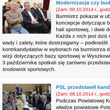
Modernizacja czy bu
(Zam: 08.10.2014 r., godz
Burmistrz pokazał w ub
koncepcje dotyczące 
hali sportowej, i dwie 
Każda z nich jest dzi
wady i zalety, które dostrzegamy – podkreślił
kontrkandydatów w wyborach na burmistrza d
wizji dotyczących bazy sportowej w Wyszkow
3 października spotkali się zarówno przedstawi
środowisk sportowych.
PSL przedstawił kan
(Zam: 08.10.2014 r., godz
Podczas Powiatowej K
władze powiatowe Pols