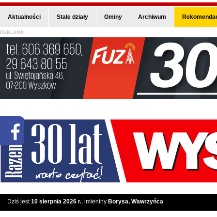
Aktualności
Stałe działy
Gminy
Archiwum
Rekomendac
REKLAMA
Dziś jest
10 sierpnia 2026 r.
, imieniny
Borysa, Wawrzyńca