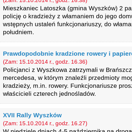
(Zam: 15.10.2014 r., godz. 16.38)
Mieszkaniec Latoszka (gmina Wyszków) 2 pa
policję o kradzieży z włamaniem do jego dom
wstępnych ustaleń funkcjonariuszy, do włama
południem.
Prawdopodobnie kradzione rowery i papier
(Zam: 15.10.2014 r., godz. 16.36)
Policjanci z Wyszkowa zatrzymali w Brańszc
mercedesa, w którym znaleźli przedmioty mo
kradzieży, m.in. rowery. Funkcjonariusze pros
właścicieli czterech jednośladów.
XVII Rally Wyszków
(Zam: 15.10.2014 r., godz. 16.27)
W niedzielę dniach 4-5 października na drog