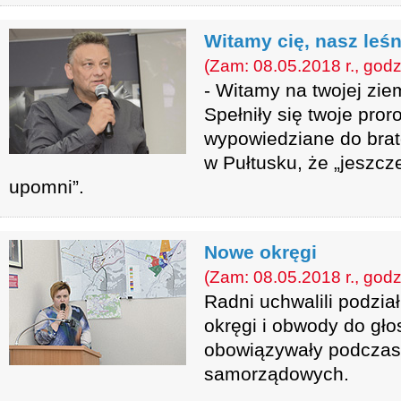
Witamy cię, nasz leś
(Zam: 08.05.2018 r., godz
- Witamy na twojej ziem
Spełniły się twoje pro
wypowiedziane do bra
w Pułtusku, że „jeszcz
upomni”.
Nowe okręgi
(Zam: 08.05.2018 r., godz
Radni uchwalili podzi
okręgi i obwody do gło
obowiązywały podczas
samorządowych.