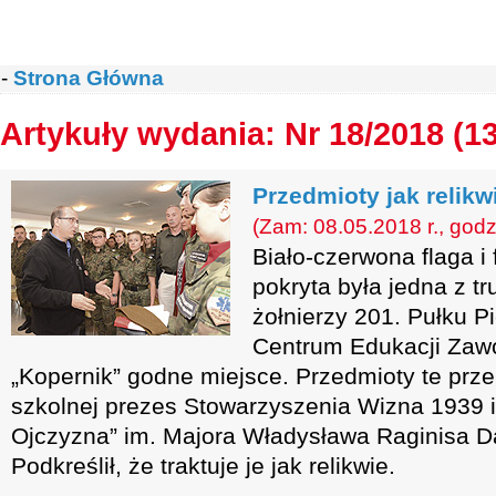
-
Strona Główna
Artykuły wydania: Nr 18/2018 (1
Przedmioty jak relikw
(Zam: 08.05.2018 r., godz
Biało-czerwona flaga i 
pokryta była jedna z t
żołnierzy 201. Pułku P
Centrum Edukacji Zawo
„Kopernik” godne miejsce. Przedmioty te prz
szkolnej prezes Stowarzyszenia Wizna 1939 i
Ojczyzna” im. Majora Władysława Raginisa 
Podkreślił, że traktuje je jak relikwie.