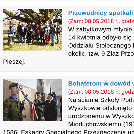
Przewodnicy spotkali
(Zam: 08.05.2018 r., godz
W zabytkowym młynie 
14 kwietnia odbyło się
Oddziału Stołecznego
okolic, tzw. 9 Złaz Pr
Pieszej.
Bohaterom w dowód 
(Zam: 08.05.2018 r., godz
Na ścianie Szkoły Pod
Wyszkowie odsłonięto 
urodzonemu w Wyszkowi
Mioduchowskiemu (191
1586. Eskadry Specjalnego Przeznaczenia u