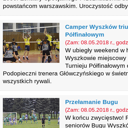
powstańcom warszawskim. Uroczystość odbyła
Camper Wyszków triu
Półfinałowym
(Zam: 08.05.2018 r., godz
W ubiegły weekend w 
Wyszkowie miejscowy 
Turnieju Półfinałowym o
Podopieczni trenera Główczyńskiego w świetn
wszystkich rywali.
Przełamanie Bugu
(Zam: 08.05.2018 r., godz
W końcu zwycięstwo! 
seniorów Bugu Wyszkó