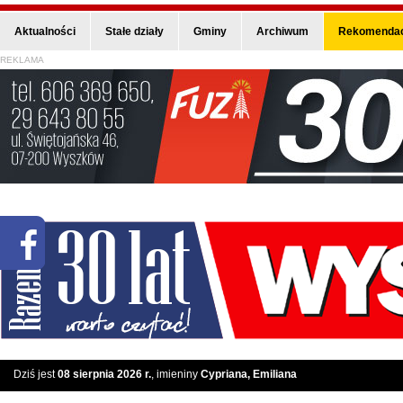
Aktualności
Stałe działy
Gminy
Archiwum
Rekomendac
REKLAMA
Dziś jest
08 sierpnia 2026 r.
, imieniny
Cypriana, Emiliana