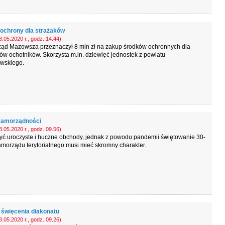
 ochrony dla strażaków
.05.2020 r., godz. 14.44)
ąd Mazowsza przeznaczył 8 mln zł na zakup środków ochronnych dla
ów ochotników. Skorzysta m.in. dziewięć jednostek z powiatu
wskiego.
 samorządności
.05.2020 r., godz. 09.56)
yć uroczyste i huczne obchody, jednak z powodu pandemii świętowanie 30-
amorządu terytorialnego musi mieć skromny charakter.
ł święcenia diakonatu
.05.2020 r., godz. 09.26)