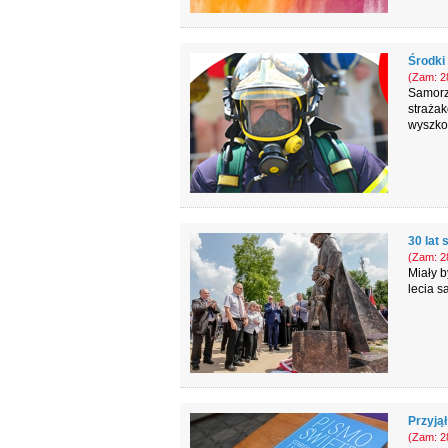
Środki
(Zam: 28
Samorz
strażak
wyszko
30 lat
(Zam: 28
Miały b
lecia s
Przyją
(Zam: 28