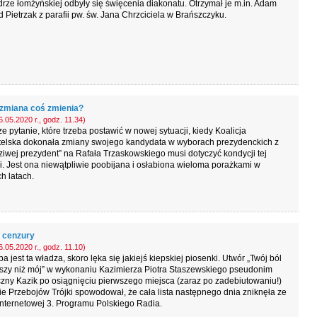
rze łomżyńskiej odbyły się święcenia diakonatu. Otrzymał je m.in. Adam
 Pietrzak z parafii pw. św. Jana Chrzciciela w Brańszczyku.
 zmiana coś zmienia?
.05.2020 r., godz. 11.34)
e pytanie, które trzeba postawić w nowej sytuacji, kiedy Koalicja
elska dokonała zmiany swojego kandydata w wyborach prezydenckich z
iwej prezydent” na Rafała Trzaskowskiego musi dotyczyć kondycji tej
i. Jest ona niewątpliwie poobijana i osłabiona wieloma porażkami w
ch latach.
 cenzury
.05.2020 r., godz. 11.10)
ba jest ta władza, skoro lęka się jakiejś kiepskiej piosenki. Utwór „Twój ból
pszy niż mój” w wykonaniu Kazimierza Piotra Staszewskiego pseudonim
czny Kazik po osiągnięciu pierwszego miejsca (zaraz po zadebiutowaniu!)
ie Przebojów Trójki spowodował, że cała lista następnego dnia zniknęła ze
internetowej 3. Programu Polskiego Radia.