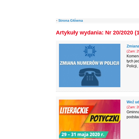
-
Strona Główna
Artykuły wydania: Nr 20/2020 (
Zmiana
(Zam: 29
Komenda
tych je
Policji
Weź ud
(Zam: 28
Gminna
podstaw