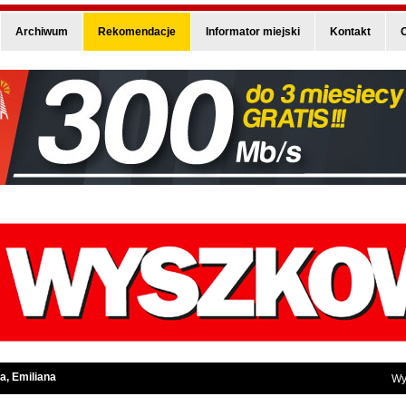
Archiwum
Rekomendacje
Informator miejski
Kontakt
O
a, Emiliana
Wy