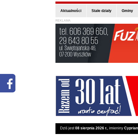
Aktualności
Stałe działy
Gminy
REKLAMA
Dziś jest
08 sierpnia 2026 r.
, imieniny
Cyprian