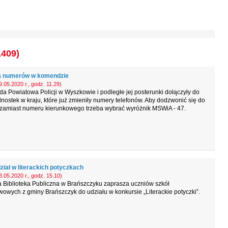
1409)
 numerów w komendzie
.05.2020 r., godz. 11.29)
 Powiatowa Policji w Wyszkowie i podległe jej posterunki dołączyły do
dnostek w kraju, które już zmieniły numery telefonów. Aby dodzwonić się do
, zamiast numeru kierunkowego trzeba wybrać wyróżnik MSWiA - 47.
ział w literackich potyczkach
.05.2020 r., godz. 15.10)
 Biblioteka Publiczna w Brańszczyku zaprasza uczniów szkół
owych z gminy Brańszczyk do udziału w konkursie „Literackie potyczki”.