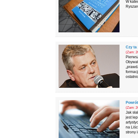
W kated
Ryszard
Czy ta
(Zam: 26
Pierwsz
Obywat
„prawdz
formacj
ostatni
Powrót
(Zam: 26
Jak sła
jest le
artysty
na Liśc
strony 