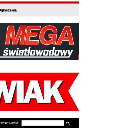
głoszenia
szukiwanie: