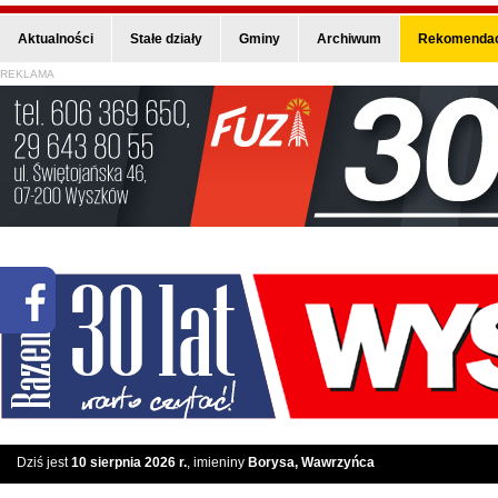
Aktualności
Stałe działy
Gminy
Archiwum
Rekomendac
REKLAMA
Dziś jest
10 sierpnia 2026 r.
, imieniny
Borysa, Wawrzyńca