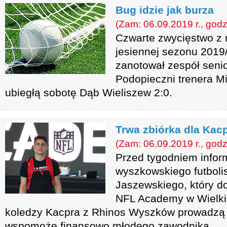
Bug idzie jak burza
(Zam: 06.09.2019 r., godz
Czwarte zwycięstwo z 
jesiennej sezonu 2019
zanotował zespół sen
Podopieczni trenera M
ubiegłą sobotę Dąb Wieliszew 2:0.
Trwa zbiórka dla Kac
(Zam: 06.09.2019 r., godz
Przed tygodniem infor
wyszkowskiego futbolis
Jaszewskiego, który do
NFL Academy w Wielkie
koledzy Kacpra z Rhinos Wyszków prowadzą z
wspomoże finansowo młodego zawodnika.