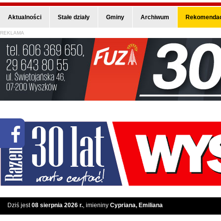
Aktualności
Stałe działy
Gminy
Archiwum
Rekomendac
REKLAMA
Dziś jest
08 sierpnia 2026 r.
, imieniny
Cypriana, Emiliana