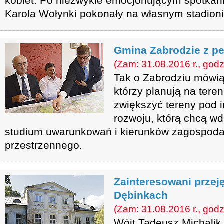
kobiet. Po niezwykle emocjonującym spotkan
Karola Wołynki pokonały na własnym stadionie
Gmina Zabrodzie z p
(Zam: 31.08.2016 r., godz
Tak o Zabrodziu mówią
którzy planują na tere
zwiększyć tereny pod i
rozwoju, którą chcą w
studium uwarunkowań i kierunków zagospod
przestrzennego.
Zainteresowani przej
Dębinkach
(Zam: 31.08.2016 r., godz
Wójt Tadeusz Michalik 