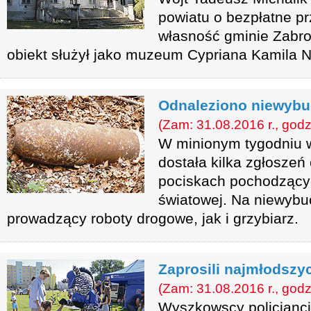
powiatu o bezpłatne p
własność gminie Zabrod
obiekt służył jako muzeum Cypriana Kamila N
Odnaleziono niewyb
(Zam: 31.08.2016 r., godz
W minionym tygodniu 
dostała kilka zgłoszeń
pociskach pochodzącyc
światowej. Na niewybuc
prowadzący roboty drogowe, jak i grzybiarz.
Zaprosili najmłodszy
(Zam: 31.08.2016 r., godz
Wyszkowscy policjanci 