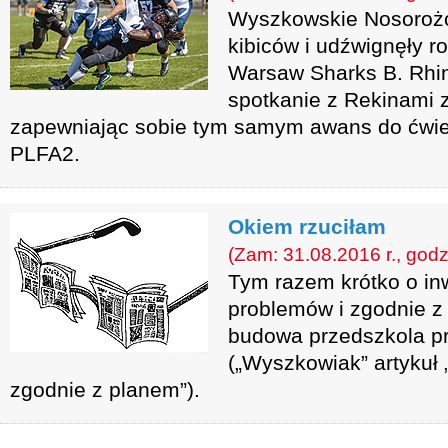
Wyszkowskie Nosorożc
kibiców i udźwignęły r
Warsaw Sharks B. Rhi
spotkanie z Rekinami z
zapewniając sobie tym samym awans do ćwie
PLFA2.
Okiem rzuciłam
(Zam: 31.08.2016 r., godz
Tym razem krótko o in
problemów i zgodnie z
budowa przedszkola pr
(„Wyszkowiak” artykuł
zgodnie z planem”).