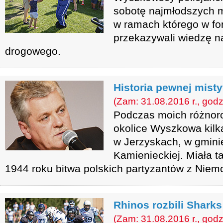
sobotę najmłodszych m
w ramach którego w f
przekazywali wiedzę n
drogowego.
Historia pewnej mistyf
(Zam: 31.08.2016 r., godz
Podczas moich różno
okolice Wyszkowa kilk
w Jerzyskach, w gmin
Kamienieckiej. Miała t
1944 roku bitwa polskich partyzantów z Niem
Rhinos rozbili Sharks
(Zam: 31.08.2016 r., godz