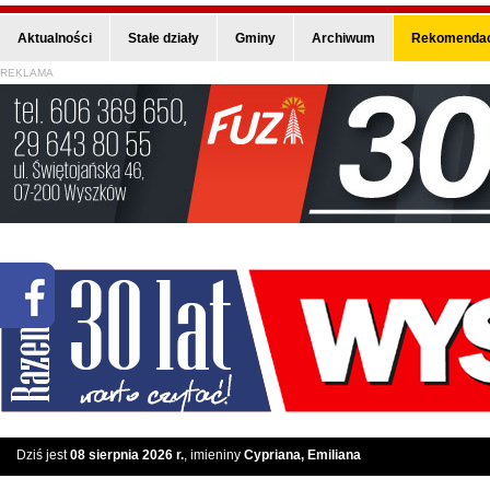
Aktualności
Stałe działy
Gminy
Archiwum
Rekomendac
REKLAMA
Dziś jest
08 sierpnia 2026 r.
, imieniny
Cypriana, Emiliana