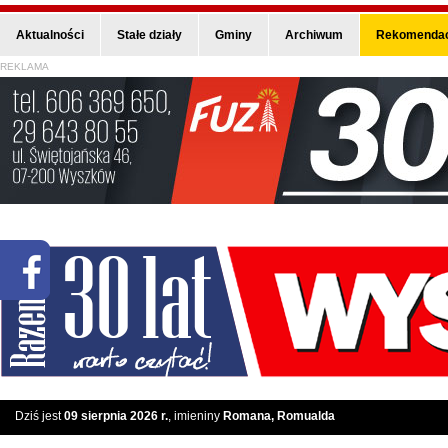
Aktualności
Stałe działy
Gminy
Archiwum
Rekomendac
REKLAMA
Dziś jest
09 sierpnia 2026 r.
, imieniny
Romana, Romualda