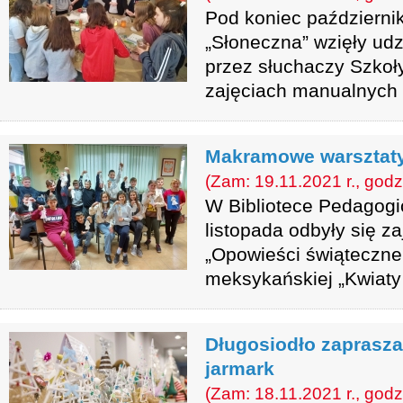
Pod koniec październik
„Słoneczna” wzięły ud
przez słuchaczy Szko
zajęciach manualnych 
Makramowe warsztat
(Zam: 19.11.2021 r., godz
W Bibliotece Pedagog
listopada odbyły się za
„Opowieści świąteczne
meksykańskiej „Kwiaty 
Długosiodło zaprasza
jarmark
(Zam: 18.11.2021 r., godz