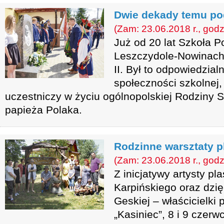
Dwie dekady temu pod
(Zam: 23.06.2018 r., godz
Już od 20 lat Szkoła 
Leszczydole-Nowinach
II. Był to odpowiedzial
społeczności szkolnej,
uczestniczy w życiu ogólnopolskiej Rodziny 
papieża Polaka.
Rodzinne warsztaty pl
(Zam: 23.06.2018 r., godz
Z inicjatywy artysty p
Karpińskiego oraz dzię
Geskiej – właścicielki 
„Kasiniec”, 8 i 9 czer