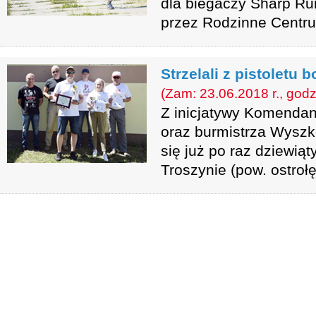
dla biegaczy Sharp Ru
przez Rodzinne Centr
Strzelali z pistoletu 
(Zam: 23.06.2018 r., godz
Z inicjatywy Komend
oraz burmistrza Wysz
się już po raz dziewiąt
Troszynie (pow. ostrołę