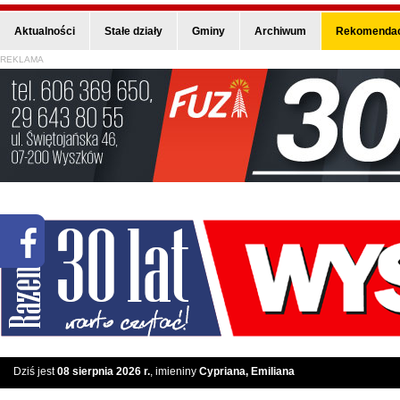
Aktualności
Stałe działy
Gminy
Archiwum
Rekomendac
REKLAMA
Dziś jest
08 sierpnia 2026 r.
, imieniny
Cypriana, Emiliana