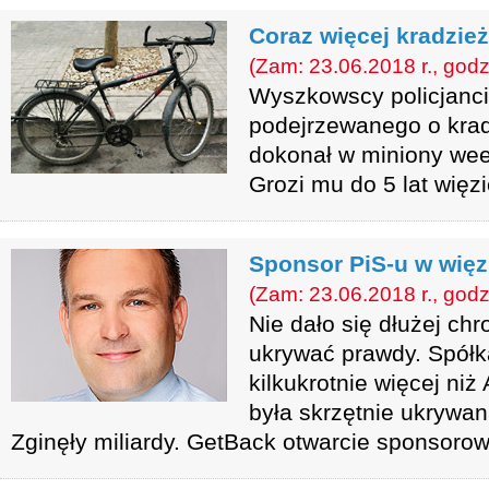
Coraz więcej kradzie
(Zam: 23.06.2018 r., godz
Wyszkowscy policjanci
podejrzewanego o krad
dokonał w miniony we
Grozi mu do 5 lat więzi
Sponsor PiS-u w więz
(Zam: 23.06.2018 r., godz
Nie dało się dłużej chro
ukrywać prawdy. Spółk
kilkukrotnie więcej ni
była skrzętnie ukrywa
Zginęły miliardy. GetBack otwarcie sponsoro