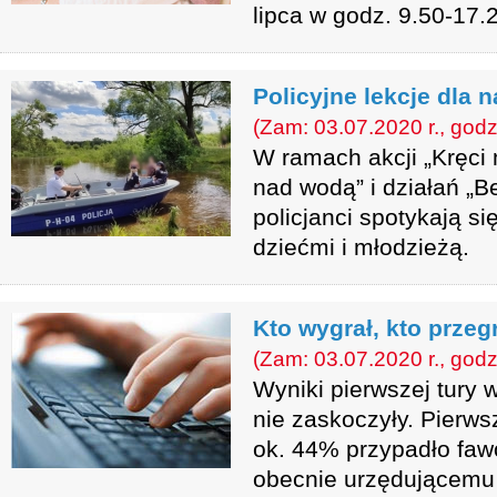
lipca w godz. 9.50-17.
Policyjne lekcje dla 
(Zam: 03.07.2020 r., godz
W ramach akcji „Kręci
nad wodą” i działań „
policjanci spotykają s
dziećmi i młodzieżą.
Kto wygrał, kto przeg
(Zam: 03.07.2020 r., godz
Wyniki pierwszej tury
nie zaskoczyły. Pierws
ok. 44% przypadło faw
obecnie urzędującemu