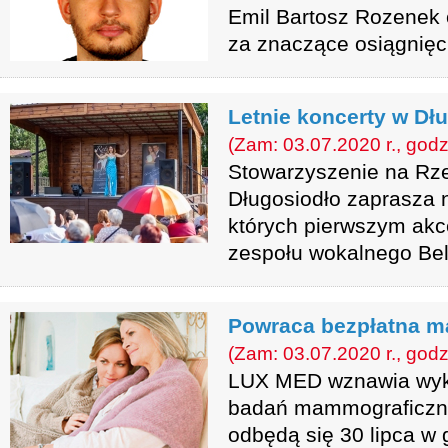
Emil Bartosz Rozenek 
za znaczące osiągnięc
Letnie koncerty w Dł
(Zam: 03.07.2020 r., godz
Stowarzyszenie na Rz
Długosiodło zaprasza 
których pierwszym ak
zespołu wokalnego Bell
Powraca bezpłatna 
(Zam: 03.07.2020 r., godz
LUX MED wznawia wyk
badań mammograficzn
odbędą się 30 lipca w 