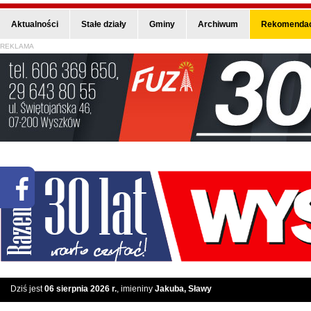
Aktualności
Stałe działy
Gminy
Archiwum
Rekomendac
REKLAMA
Dziś jest
06 sierpnia 2026 r.
, imieniny
Jakuba, Sławy