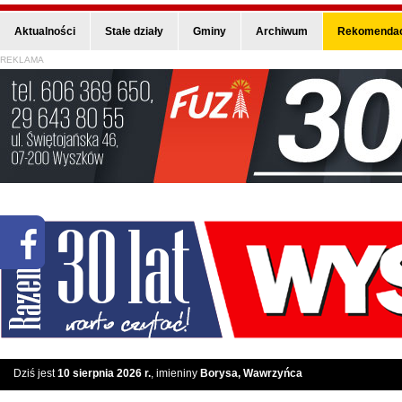
Aktualności
Stałe działy
Gminy
Archiwum
Rekomendac
REKLAMA
Dziś jest
10 sierpnia 2026 r.
, imieniny
Borysa, Wawrzyńca