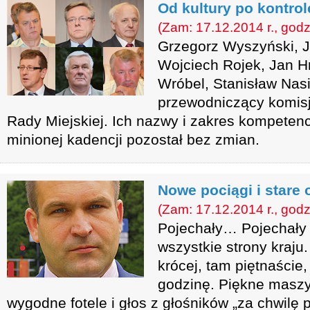
Od kultury po kontrol
(Zam: 17.12.2014 r., godz
Grzegorz Wyszyński, 
Wojciech Rojek, Jan H
Wróbel, Stanisław Nasi
przewodniczący komisj
Rady Miejskiej. Ich nazwy i zakres kompetenc
minionej kadencji pozostał bez zmian.
Nowe pociągi i stare 
(Zam: 17.12.2014 r., godz
Pojechały… Pojechały
wszystkie strony kraju.
krócej, tam piętnaście,
godzinę. Piękne maszy
wygodne fotele i głos z głośników „za chwilę