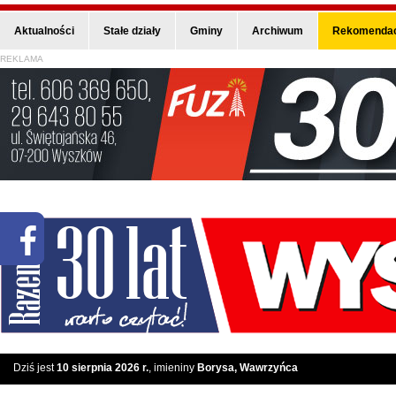
Aktualności
Stałe działy
Gminy
Archiwum
Rekomendac
REKLAMA
Dziś jest
10 sierpnia 2026 r.
, imieniny
Borysa, Wawrzyńca