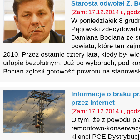
Starosta odwołał Z. 
(Zam: 17.12.2014 r., godz
W poniedziałek 8 grud
Pągowski zdecydował 
Damiana Bociana ze st
powiatu, które ten zaj
2010. Przez ostatnie cztery lata, kiedy był wi
urlopie bezpłatnym. Już po wyborach, pod kon
Bocian zgłosił gotowość powrotu na stanowis
Informacje o braku p
przez Internet
(Zam: 17.12.2014 r., godz
O tym, że z powodu p
remontowo-konserwacy
klienci PGE Dystrybuc