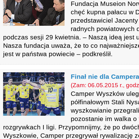
Fundacja Museion Nor
chęć kupna pałacu w D
przedstawiciel Jacent
radnych powiatowych 
podczas sesji 29 kwietnia. – Naszą ideą jest 
Nasza fundacja uważa, że to co najważniejsz
jest w państwa powiecie – podkreślił.
Finał nie dla Camper
(Zam: 06.05.2015 r., godz
Camper Wyszków uległ
półfinałowym Stali Ny
wyszkowianie przegrali 
pozostanie im walka o 
rozgrywkach I ligi. Przypomnijmy, że po dwóc
Wyszkowie, Camper przegrywał rywalizację ze