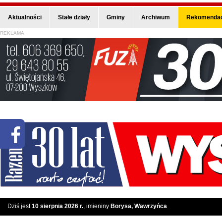
Aktualności
Stałe działy
Gminy
Archiwum
Rekomendac
REKLAMA
Dziś jest
10 sierpnia 2026 r.
, imieniny
Borysa, Wawrzyńca