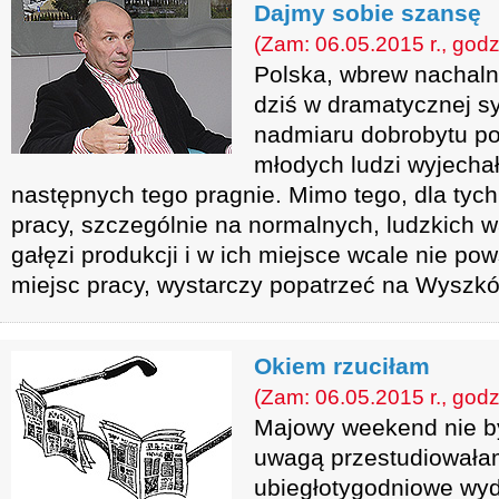
Dajmy sobie szansę
(Zam: 06.05.2015 r., godz
Polska, wbrew nachalne
dziś w dramatycznej syt
nadmiaru dobrobytu po
młodych ludzi wyjechało
następnych tego pragnie. Mimo tego, dla tych 
pracy, szczególnie na normalnych, ludzkich 
gałęzi produkcji i w ich miejsce wcale nie po
miejsc pracy, wystarczy popatrzeć na Wyszk
Okiem rzuciłam
(Zam: 06.05.2015 r., godz
Majowy weekend nie był 
uwagą przestudiowała
ubiegłotygodniowe wyd