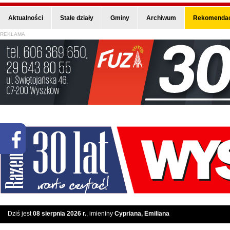
Aktualności
Stałe działy
Gminy
Archiwum
Rekomendac
REKLAMA
Dziś jest
08 sierpnia 2026 r.
, imieniny
Cypriana, Emiliana