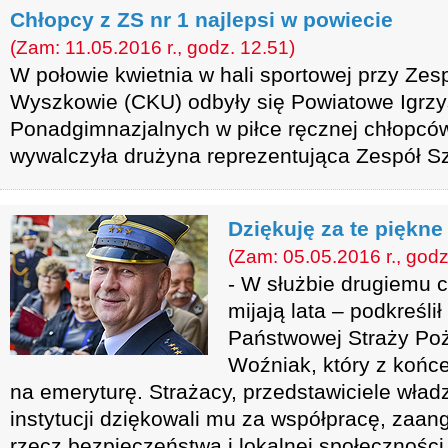
Chłopcy z ZS nr 1 najlepsi w powiecie
(Zam: 11.05.2016 r., godz. 12.51)
W połowie kwietnia w hali sportowej przy Zes
Wyszkowie (CKU) odbyły się Powiatowe Igrzy
Ponadgimnazjalnych w piłce ręcznej chłopcó
wywalczyła drużyna reprezentująca Zespół S
Dziękuję za te piękne
(Zam: 05.05.2016 r., godz
- W służbie drugiemu 
mijają lata – podkreśl
Państwowej Straży Poża
Woźniak, który z końc
na emeryturę. Strażacy, przedstawiciele wła
instytucji dziękowali mu za współpracę, zaa
rzecz bezpieczeństwa i lokalnej społeczności