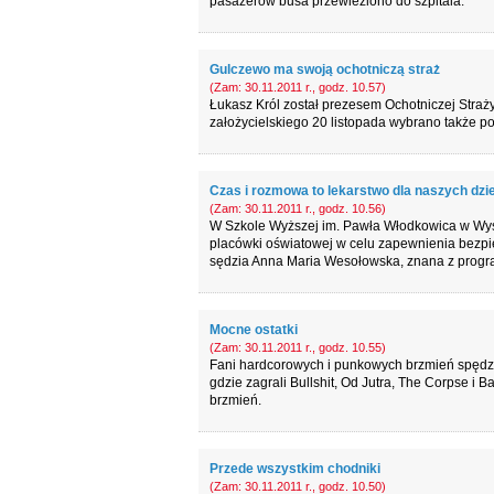
pasażerów busa przewieziono do szpitala.
Gulczewo ma swoją ochotniczą straż
(Zam: 30.11.2011 r., godz. 10.57)
Łukasz Król został prezesem Ochotniczej Straż
założycielskiego 20 listopada wybrano także p
Czas i rozmowa to lekarstwo dla naszych dzie
(Zam: 30.11.2011 r., godz. 10.56)
W Szkole Wyższej im. Pawła Włodkowica w Wyszk
placówki oświatowej w celu zapewnienia bezpi
sędzia Anna Maria Wesołowska, znana z progr
Mocne ostatki
(Zam: 30.11.2011 r., godz. 10.55)
Fani hardcorowych i punkowych brzmień spędzi
gdzie zagrali Bullshit, Od Jutra, The Corpse i 
brzmień.
Przede wszystkim chodniki
(Zam: 30.11.2011 r., godz. 10.50)