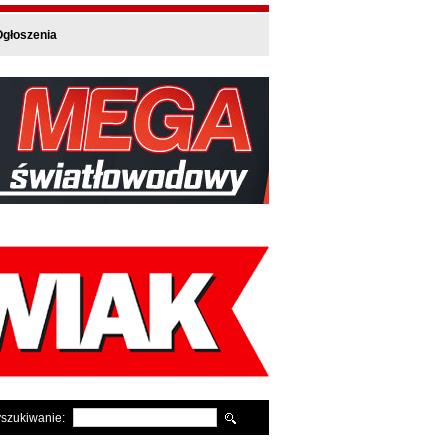
głoszenia
szukiwanie: