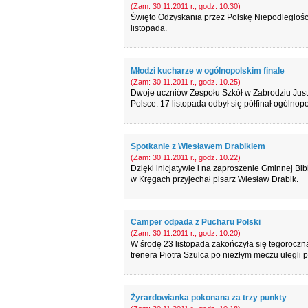
(Zam: 30.11.2011 r., godz. 10.30)
Święto Odzyskania przez Polskę Niepodległośc
listopada.
Młodzi kucharze w ogólnopolskim finale
(Zam: 30.11.2011 r., godz. 10.25)
Dwoje uczniów Zespołu Szkół w Zabrodziu Justy
Polsce. 17 listopada odbył się półfinał ogólno
Spotkanie z Wiesławem Drabikiem
(Zam: 30.11.2011 r., godz. 10.22)
Dzięki inicjatywie i na zaproszenie Gminnej Bi
w Kręgach przyjechał pisarz Wiesław Drabik.
Camper odpada z Pucharu Polski
(Zam: 30.11.2011 r., godz. 10.20)
W środę 23 listopada zakończyła się tegorocz
trenera Piotra Szulca po niezłym meczu ulegli 
Żyrardowianka pokonana za trzy punkty