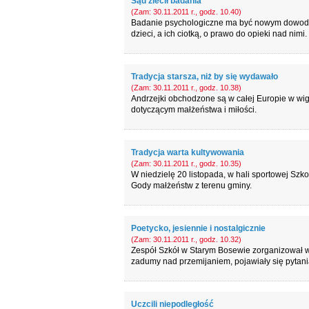
Sąd zlecił badania
(Zam: 30.11.2011 r., godz. 10.40)
Badanie psychologiczne ma być nowym dowodem
dzieci, a ich ciotką, o prawo do opieki nad nimi.
Tradycja starsza, niż by się wydawało
(Zam: 30.11.2011 r., godz. 10.38)
Andrzejki obchodzone są w całej Europie w wig
dotyczącym małżeństwa i miłości.
Tradycja warta kultywowania
(Zam: 30.11.2011 r., godz. 10.35)
W niedzielę 20 listopada, w hali sportowej Szk
Gody małżeństw z terenu gminy.
Poetycko, jesiennie i nostalgicznie
(Zam: 30.11.2011 r., godz. 10.32)
Zespół Szkół w Starym Bosewie zorganizował w
zadumy nad przemijaniem, pojawiały się pytani
Uczcili niepodległość