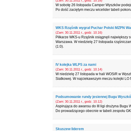
(Zam: 30.11.2011 r., godz. 10.18)
W sobotę 26 listopada Camper Wyszków podejmo
Po dość zaciętym meczu wicelider tabeli pokona
WKS Rząśnik wygrał Puchar Polski MZPN Wa
(Zam: 30.11.2011 r., godz. 10.16)
Piłkarze WKS-u Rząśnik osiągnęli największy su
Warszawa. W niedzielę 27 listopada rząśniczani
(1:0).
IV kolejka WLPS za nami
(Zam: 30.11.2011 r., godz. 10.14)
W niedzielę 27 listopada w hali WOSiR w Wyszko
Siatkowej. W najciekawszym meczu kolejki LO
Podsumowanie rundy jesiennej Bugu Wyszk
(Zam: 30.11.2011 r., godz. 10.12)
Aspirująca do awansu do III ligi drużyna Bugu
Do prowadzącego obecnie w tabeli zespołu GKP
Skuszew liderem