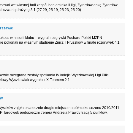
wał we własnej hali zespół beniaminka II ligi, Żyrardowiankę Żyrardów.
ł czwartą drużynę 3:1 (27:29, 25:19, 25:23, 25:20).
rszawa!
kces w historii klubu – wygrali rozgrywki Pucharu Polski MZPN –
e pokonali na własnym stadionie Znicz II Pruszków w finale rozgrywek 4:1
wie rozegrane zostały spotkania IV kolejki Wyszkowskiej Ligi Piłki
 Nowy Wyszkowiak wygrało z X-Teamem 2:1.
ów
 Wyszków zajęła ostatecznie drugie miejsce na półmetku sezonu 2010/2011.
 Targówek podopieczni trenera Andrzeja Prawdy tracą 5 punktów.