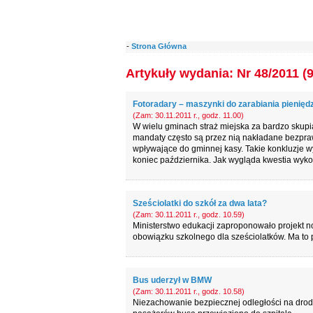
-
Strona Główna
Artykuły wydania: Nr 48/2011 (
Fotoradary – maszynki do zarabiania pienięd
(Zam: 30.11.2011 r., godz. 11.00)
W wielu gminach straż miejska za bardzo skupia
mandaty często są przez nią nakładane bezpra
wpływające do gminnej kasy. Takie konkluzje wy
koniec października. Jak wygląda kwestia wyk
Sześciolatki do szkół za dwa lata?
(Zam: 30.11.2011 r., godz. 10.59)
Ministerstwo edukacji zaproponowało projekt no
obowiązku szkolnego dla sześciolatków. Ma to
Bus uderzył w BMW
(Zam: 30.11.2011 r., godz. 10.58)
Niezachowanie bezpiecznej odległości na drodz