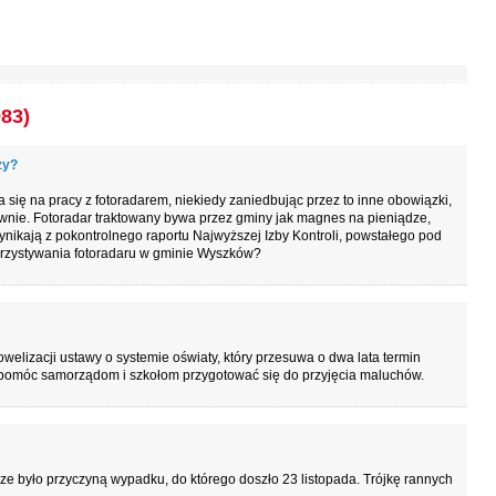
983)
zy?
 się na pracy z fotoradarem, niekiedy zaniedbując przez to inne obowiązki,
wnie. Fotoradar traktowany bywa przez gminy jak magnes na pieniądze,
nikają z pokontrolnego raportu Najwyższej Izby Kontroli, powstałego pod
orzystywania fotoradaru w gminie Wyszków?
welizacji ustawy o systemie oświaty, który przesuwa o dwa lata termin
 pomóc samorządom i szkołom przygotować się do przyjęcia maluchów.
e było przyczyną wypadku, do którego doszło 23 listopada. Trójkę rannych