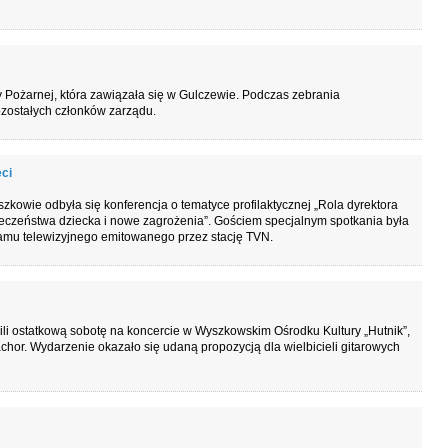
y Pożarnej, która zawiązała się w Gulczewie. Podczas zebrania
ozostałych członków zarządu.
ci
owie odbyła się konferencja o tematyce profilaktycznej „Rola dyrektora
eczeństwa dziecka i nowe zagrożenia”. Gościem specjalnym spotkania była
amu telewizyjnego emitowanego przez stację TVN.
li ostatkową sobotę na koncercie w Wyszkowskim Ośrodku Kultury „Hutnik”,
Bachor. Wydarzenie okazało się udaną propozycją dla wielbicieli gitarowych