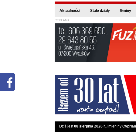
Aktualności
Stałe działy
Gminy
REKLAMA
Dziś jest
08 sierpnia 2026 r.
, imieniny
Cyprian