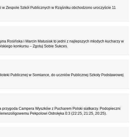
i w Zespole Szkół Publicznych w Rząśniku obchodzono uroczyście 11
na Rosińska i Marcin Matusiak to jedni z najlepszych młodych kucharzy w
polskiego konkursu – Zgotuj Sobie Sukces.
blioteki Publicznej w Somiance, do uczniów Publicznej Szkoły Podstawowej
na przygoda Campera Wyszków z Pucharem Polski siatkarzy. Podopieczni
pierwszoligowemu Pekpolowi Ostrołęka 0:3 (22:25, 21:25, 20:25).