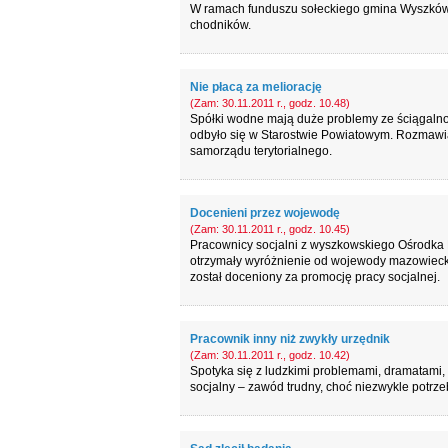
W ramach funduszu sołeckiego gmina Wyszków 
chodników.
Nie płacą za meliorację
(Zam: 30.11.2011 r., godz. 10.48)
Spółki wodne mają duże problemy ze ściągalnoś
odbyło się w Starostwie Powiatowym. Rozmawia
samorządu terytorialnego.
Docenieni przez wojewodę
(Zam: 30.11.2011 r., godz. 10.45)
Pracownicy socjalni z wyszkowskiego Ośrodka
otrzymały wyróżnienie od wojewody mazowiecki
został doceniony za promocję pracy socjalnej.
Pracownik inny niż zwykły urzędnik
(Zam: 30.11.2011 r., godz. 10.42)
Spotyka się z ludzkimi problemami, dramatami,
socjalny – zawód trudny, choć niezwykle potrz