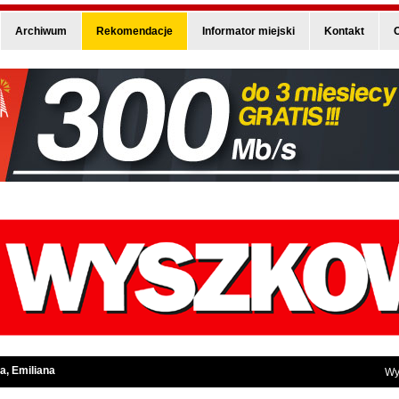
Archiwum
Rekomendacje
Informator miejski
Kontakt
O
a, Emiliana
Wy