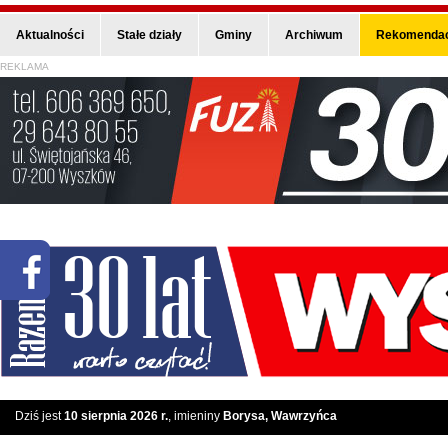
Aktualności
Stałe działy
Gminy
Archiwum
Rekomendac
REKLAMA
Dziś jest
10 sierpnia 2026 r.
, imieniny
Borysa, Wawrzyńca