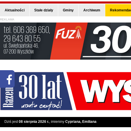
Aktualności
Stałe działy
Gminy
Archiwum
Rekomendac
REKLAMA
Dziś jest
08 sierpnia 2026 r.
, imieniny
Cypriana, Emiliana