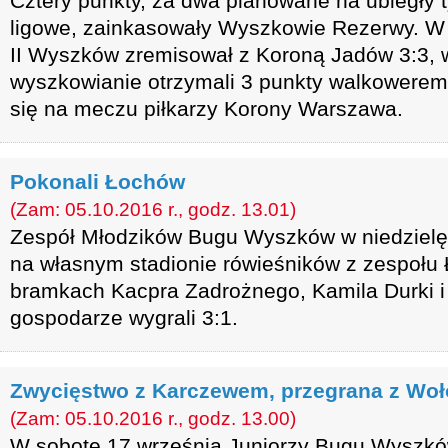
Cztery punkty, za dwa planowane na ubiegły 
ligowe, zainkasowały Wyszkowie Rezerwy. W
II Wyszków zremisował z Koroną Jadów 3:3, 
wyszkowianie otrzymali 3 punkty walkowerem
się na meczu piłkarzy Korony Warszawa.
Pokonali Łochów
(Zam: 05.10.2016 r., godz. 13.01)
Zespół Młodzików Bugu Wyszków w niedzielę
na własnym stadionie rówieśników z zespołu
bramkach Kacpra Zadrożnego, Kamila Durki 
gospodarze wygrali 3:1.
Zwycięstwo z Karczewem, przegrana z Wo
(Zam: 05.10.2016 r., godz. 13.00)
W sobotę 17 września Juniorzy Bugu Wyszków