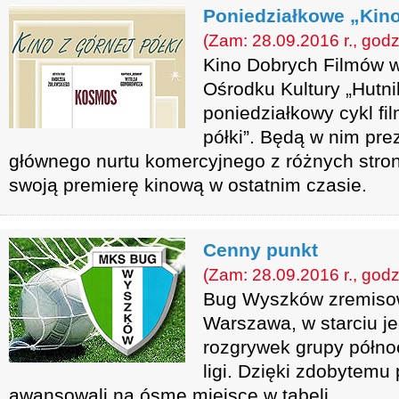
Poniedziałkowe „Kino
(Zam: 28.09.2016 r., godz
Kino Dobrych Filmów
Ośrodku Kultury „Hutni
poniedziałkowy cykl fil
półki”. Będą w nim pr
głównego nurtu komercyjnego z różnych stron 
swoją premierę kinową w ostatnim czasie.
Cenny punkt
(Zam: 28.09.2016 r., godz
Bug Wyszków zremisow
Warszawa, w starciu je
rozgrywek grupy półno
ligi. Dzięki zdobytemu
awansowali na ósme miejsce w tabeli.