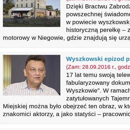
Dzięki Bractwu Zabrod
powszechnej świadomośc
w powiecie wyszkows
historyczną perełkę –
motorowy w Niegowie, gdzie znajdują się urz
Wyszkowski epizod p
(Zam: 28.09.2016 r., godz
17 lat temu swoją tele
fabularyzowany dokume
Wyszkowie”. W ramach
zatytułowanych Tajemn
Miejskiej można było obejrzeć ten obraz, w kt
znakomici aktorzy, a jako statyści – pracownicy