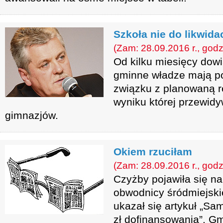
Szkoła nie do likwidac
(Zam: 28.09.2016 r., godz
Od kilku miesięcy dow
gminne władze mają p
związku z planowaną r
wyniku której przewidy
gimnazjów.
Okiem rzuciłam
(Zam: 28.09.2016 r., godz
Czyżby pojawiła się n
obwodnicy śródmiejsk
ukazał się artykuł „Sa
zł dofinansowania”. G