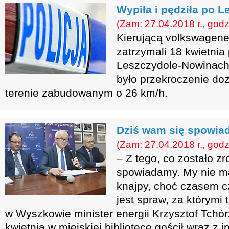
Wypiła i pędziła po 
(Zam: 27.04.2018 r., godz
Kierującą volkswagenem
zatrzymali 18 kwietni
Leszczydole-Nowinach
było przekroczenie do
terenie zabudowanym o 26 km/h.
Dziś wam się spowi
(Zam: 27.04.2018 r., godz
– Z tego, co zostało z
spowiadamy. My nie m
knajpy, choć czasem cz
jest spraw, za którymi
w Wyszkowie minister energii Krzysztof Tchór
kwietnia w miejskiej bibliotece gościł wraz z 