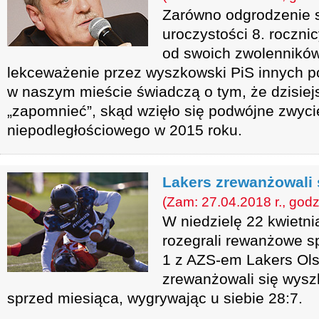
Zarówno odgrodzenie s
uroczystości 8. roczni
od swoich zwolenników,
lekceważenie przez wyszkowski PiS innych 
w naszym mieście świadczą o tym, że dzisiejs
„zapomnieć”, skąd wzięło się podwójne zwyc
niepodległościowego w 2015 roku.
Lakers zrewanżowali
(Zam: 27.04.2018 r., godz
W niedzielę 22 kwietn
rozegrali rewanżowe s
1 z AZS-em Lakers Ols
zrewanżowali się wys
sprzed miesiąca, wygrywając u siebie 28:7.