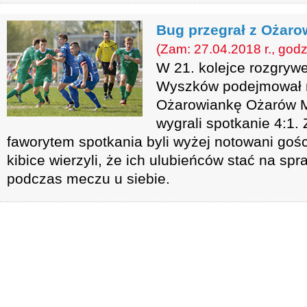
Bug przegrał z Ożaro
(Zam: 27.04.2018 r., godz
W 21. kolejce rozgrywe
Wyszków podejmował n
Ożarowiankę Ożarów M
wygrali spotkanie 4:1
faworytem spotkania byli wyżej notowani goś
kibice wierzyli, że ich ulubieńców stać na sp
podczas meczu u siebie.