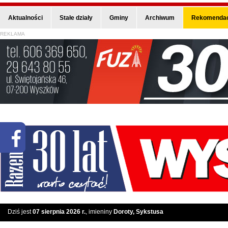
Aktualności
Stałe działy
Gminy
Archiwum
Rekomendac
REKLAMA
Dziś jest
07 sierpnia 2026 r.
, imieniny
Doroty, Sykstusa