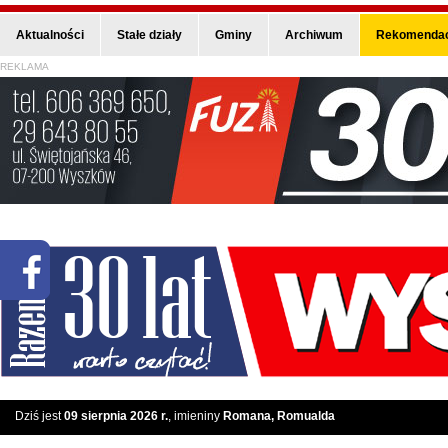
Aktualności
Stałe działy
Gminy
Archiwum
Rekomendac
REKLAMA
Dziś jest
09 sierpnia 2026 r.
, imieniny
Romana, Romualda