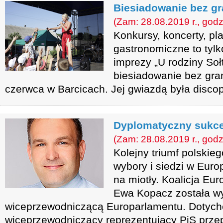
Biesiadowanie bez gr
(Zam: 28.08.2019 r., godz
Konkursy, koncerty, pl
gastronomiczne to tylk
imprezy „U rodziny Soł
biesiadowanie bez gran
czerwca w Barcicach. Jej gwiazdą była disco
Dyplomatyczny sukce
(Zam: 28.08.2019 r., godz
Kolejny triumf polskie
wybory i siedzi w Eur
na miotły. Koalicja Eur
Ewa Kopacz została w
wiceprzewodniczącą Europarlamentu. Dotyc
wiceprzewodniczący reprezentujący PiS prze