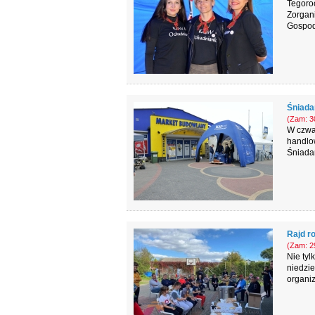
Tegoroc
Zorgan
Gospod
Śniada
(Zam: 30
W czwa
handlow
Śniada
Rajd r
(Zam: 29
Nie tyl
niedzie
organi