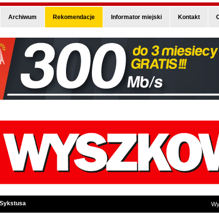
Archiwum
Rekomendacje
Informator miejski
Kontakt
O
 Sykstusa
Wy