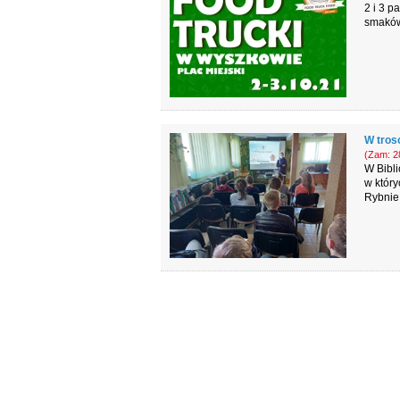
2 i 3 p
smaków 
W tros
(Zam: 28
W Bibl
w który
Rybnie