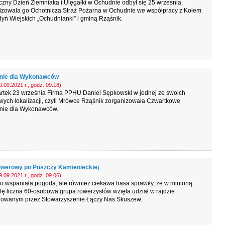
zny Dzień Ziemniaka i Ulęgałki w Ochudnie odbył się 25 września.
izowała go Ochotnicza Straż Pożarna w Ochudnie we współpracy z Kołem
yń Wiejskich „Ochudnianki” i gminą Rząśnik.
nie dla Wykonawców
.09.2021 r., godz. 09.18)
rtek 23 września Firma PPHU Daniel Sępkowski w jednej ze swoich
ych lokalizacji, czyli Mrówce Rząśnik zorganizowała Czwartkowe
nie dla Wykonawców.
owerowy po Puszczy Kamienieckiej
.09.2021 r., godz. 09.06)
ko wspaniała pogoda, ale również ciekawa trasa sprawiły, że w minioną
lę liczna 60-osobowa grupa rowerzystów wzięła udział w rajdzie
zowanym przez Stowarzyszenie Łączy Nas Skuszew.