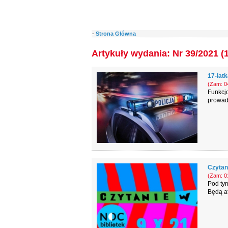
-
Strona Główna
Artykuły wydania: Nr 39/2021 (
17-lat
(Zam: 04
Funkcj
prowadz
Czytan
(Zam: 01
Pod tym
Będą at