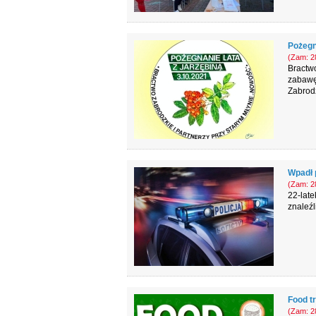
Pożegn
(Zam: 28
Bractw
zabawę,
Zabrod
Wpadł 
(Zam: 28
22-late
znaleźl
Food t
(Zam: 28