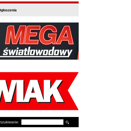
głoszenia
szukiwanie: