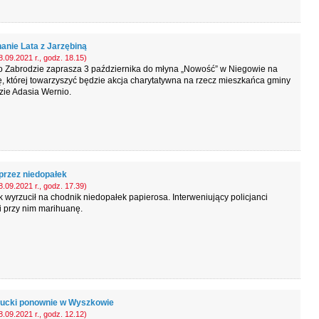
anie Lata z Jarzębiną
.09.2021 r., godz. 18.15)
o Zabrodzie zaprasza 3 października do młyna „Nowość” w Niegowie na
 której towarzyszyć będzie akcja charytatywna na rzecz mieszkańca gminy
zie Adasia Wernio.
przez niedopałek
.09.2021 r., godz. 17.39)
k wyrzucił na chodnik niedopałek papierosa. Interweniujący policjanci
i przy nim marihuanę.
rucki ponownie w Wyszkowie
.09.2021 r., godz. 12.12)