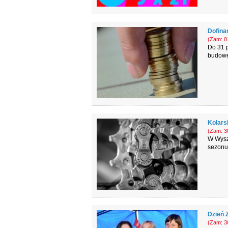
Dofina
(Zam: 01
Do 31 p
budowę
Kolars
(Zam: 30
W Wysz
sezonu
Dzień Z
(Zam: 30