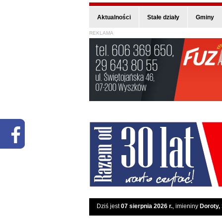
Aktualności
Stałe działy
Gminy
REKLAMA
Dziś jest
07 sierpnia 2026 r.
, imieniny
Doroty,