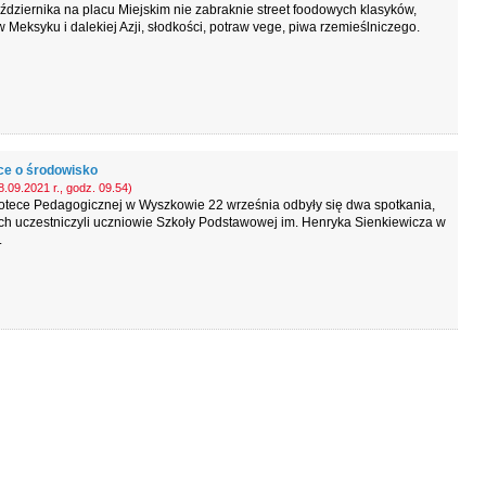
aździernika na placu Miejskim nie zabraknie street foodowych klasyków,
Meksyku i dalekiej Azji, słodkości, potraw vege, piwa rzemieślniczego.
ce o środowisko
.09.2021 r., godz. 09.54)
iotece Pedagogicznej w Wyszkowie 22 września odbyły się dwa spotkania,
ch uczestniczyli uczniowie Szkoły Podstawowej im. Henryka Sienkiewicza w
.