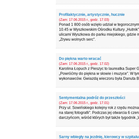
Profilaktycznie, artystycznie, hucznie
(Zam: 17.06.2015 r., godz. 17.03)
Ponad 1 800 osób wzięło udział w tegorocznym 
10.45 w Wyszkowskim Ośrodku Kultury „Hutnik” 
ulicami Wyszkowa do parku miejskiego, gdzie 
„Zrywu wolnych serc”.
Do piękna warto wracać
(Zam: 17.06.2015 r., godz. 17.02)
Karolina Łopuch z Pieszyc to laureatka Super Gr
„Powróćmy do piękna w słowie i muzyce”. W ty
wykonawców. Gwiazdą wieczoru była Danuta Bł
Sentymentalna podróż do przeszłości
(Zam: 17.06.2015 r., godz. 17.01)
Przy ul. Sowińskiego kolejny rok z rzędu możn
na starej fotografii”. Podczas jej otwarcia 6 cze
darczyńcom, wśród których był także tygodnik 
Sarny wbiegły na jezdnię, kierowcy w szpitalu