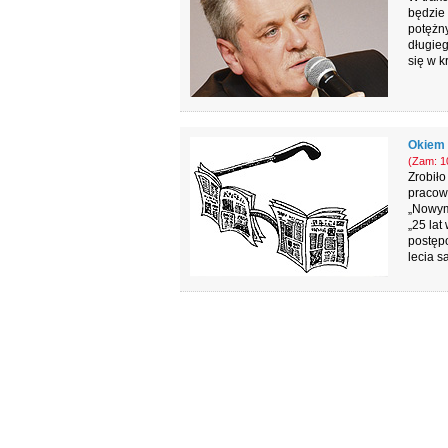
będzie 
potężny
długie
się w k
Okiem 
(Zam: 10
Zrobiło
pracowa
„Nowym 
„25 la
postęp
lecia 