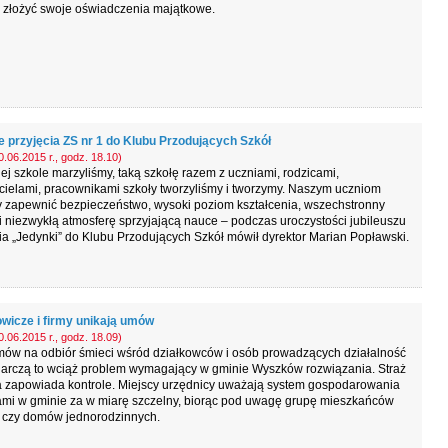
u złożyć swoje oświadczenia majątkowe.
e przyjęcia ZS nr 1 do Klubu Przodujących Szkół
.06.2015 r., godz. 18.10)
iej szkole marzyliśmy, taką szkołę razem z uczniami, rodzicami,
ielami, pracownikami szkoły tworzyliśmy i tworzymy. Naszym uczniom
 zapewnić bezpieczeństwo, wysoki poziom kształcenia, wszechstronny
i niezwykłą atmosferę sprzyjającą nauce – podczas uroczystości jubileuszu
ia „Jedynki” do Klubu Przodujących Szkół mówił dyrektor Marian Popławski.
owicze i firmy unikają umów
.06.2015 r., godz. 18.09)
mów na odbiór śmieci wśród działkowców i osób prowadzących działalność
arczą to wciąż problem wymagający w gminie Wyszków rozwiązania. Straż
a zapowiada kontrole. Miejscy urzędnicy uważają system gospodarowania
mi w gminie za w miarę szczelny, biorąc pod uwagę grupę mieszkańców
 czy domów jednorodzinnych.