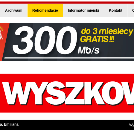
Archiwum
Rekomendacje
Informator miejski
Kontakt
O
a, Emiliana
Wy