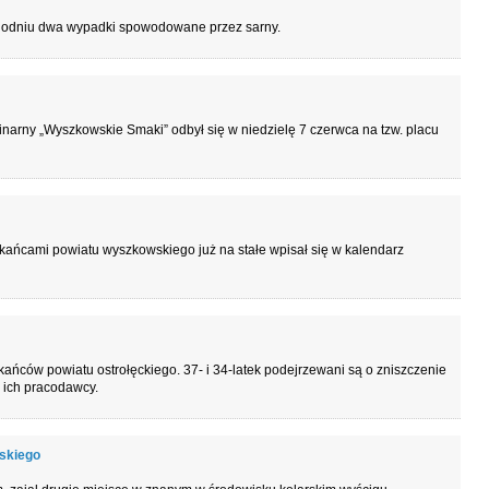
godniu dwa wypadki spowodowane przez sarny.
inarny „Wyszkowskie Smaki” odbył się w niedzielę 7 czerwca na tzw. placu
ańcami powiatu wyszkowskiego już na stałe wpisał się w kalendarz
ańców powiatu ostrołęckiego. 37- i 34-latek podejrzewani są o zniszczenie
 ich pracodawcy.
skiego