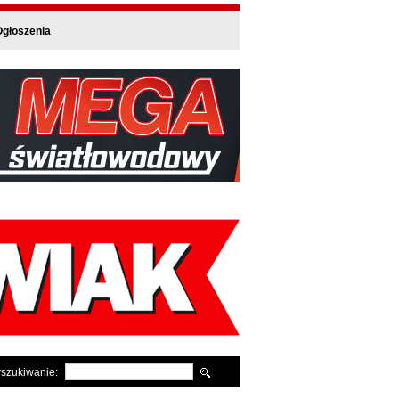
głoszenia
szukiwanie: