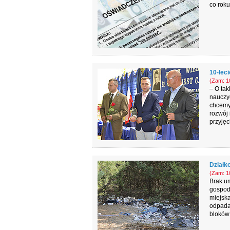
co rok
10-leci
(Zam: 10
– O tak
nauczyc
chcemy
rozwój 
przyjęc
Działk
(Zam: 10
Brak u
gospod
miejsk
odpada
bloków