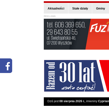
Aktualności
Stałe działy
Gminy
REKLAMA
Dziś jest
08 sierpnia 2026 r.
, imieniny
Cyprian