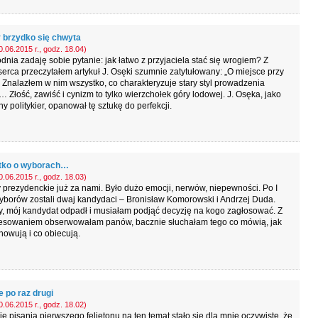
 brzydko się chwyta
.06.2015 r., godz. 18.04)
dnia zadaję sobie pytanie: jak łatwo z przyjaciela stać się wrogiem? Z
erca przeczytałem artykuł J. Osęki szumnie zatytułowany: „O miejsce przy
. Znalazłem w nim wszystko, co charakteryzuje stary styl prowadzenia
i… Złość, zawiść i cynizm to tylko wierzchołek góry lodowej. J. Osęka, jako
y politykier, opanował tę sztukę do perfekcji.
tko o wyborach…
.06.2015 r., godz. 18.03)
prezydenckie już za nami. Było dużo emocji, nerwów, niepewności. Po I
yborów zostali dwaj kandydaci – Bronisław Komorowski i Andrzej Duda.
y, mój kandydat odpadł i musiałam podjąć decyzję na kogo zagłosować. Z
resowaniem obserwowałam panów, bacznie słuchałam tego co mówią, jak
howują i co obiecują.
e po raz drugi
.06.2015 r., godz. 18.02)
ie pisania pierwszego felietonu na ten temat stało się dla mnie oczywiste, że