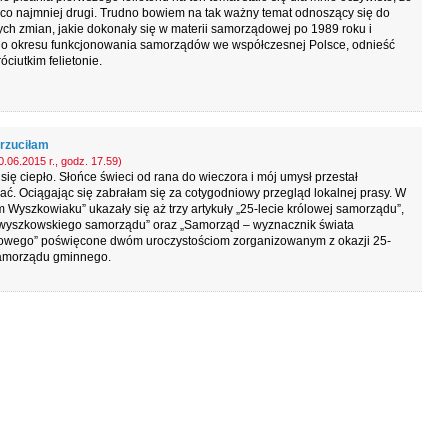
co najmniej drugi. Trudno bowiem na tak ważny temat odnoszący się do
ch zmian, jakie dokonały się w materii samorządowej po 1989 roku i
go okresu funkcjonowania samorządów we współczesnej Polsce, odnieść
róciutkim felietonie.
rzuciłam
.06.2015 r., godz. 17.59)
 się ciepło. Słońce świeci od rana do wieczora i mój umysł przestał
ć. Ociągając się zabrałam się za cotygodniowy przegląd lokalnej prasy. W
Wyszkowiaku” ukazały się aż trzy artykuły „25-lecie królowej samorządu”,
t wyszkowskiego samorządu” oraz „Samorząd – wyznacznik świata
owego” poświęcone dwóm uroczystościom zorganizowanym z okazji 25-
samorządu gminnego.