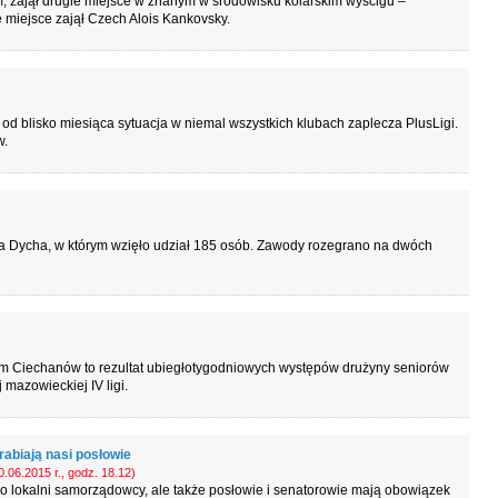
, zajął drugie miejsce w znanym w środowisku kolarskim wyścigu –
miejsce zajął Czech Alois Kankovsky.
a od blisko miesiąca sytuacja w niemal wszystkich klubach zaplecza PlusLigi.
w.
a Dycha, w którym wzięło udział 185 osób. Zawody rozegrano na dwóch
em Ciechanów to rezultat ubiegłotygodniowych występów drużyny seniorów
azowieckiej IV ligi.
rabiają nasi posłowie
.06.2015 r., godz. 18.12)
ko lokalni samorządowcy, ale także posłowie i senatorowie mają obowiązek