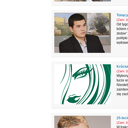
Tonący
(Zam: 10
Od tygo
bólem s
żłobie”
polityk
wytrawn
Króciu
(Zam: 10
Wybory 
turze w
Niestet
zainte
się zac
25-leci
(Zam: 10
W trakc