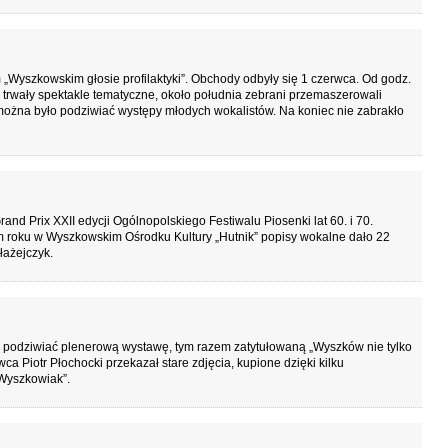
„Wyszkowskim głosie profilaktyki”. Obchody odbyły się 1 czerwca. Od godz.
trwały spektakle tematyczne, około południa zebrani przemaszerowali
można było podziwiać występy młodych wokalistów. Na koniec nie zabrakło
and Prix XXII edycji Ogólnopolskiego Festiwalu Piosenki lat 60. i 70.
m roku w Wyszkowskim Ośrodku Kultury „Hutnik” popisy wokalne dało 22
ażejczyk.
a podziwiać plenerową wystawę, tym razem zatytułowaną „Wyszków nie tylko
rwca Piotr Płochocki przekazał stare zdjęcia, kupione dzięki kilku
„Wyszkowiak”.