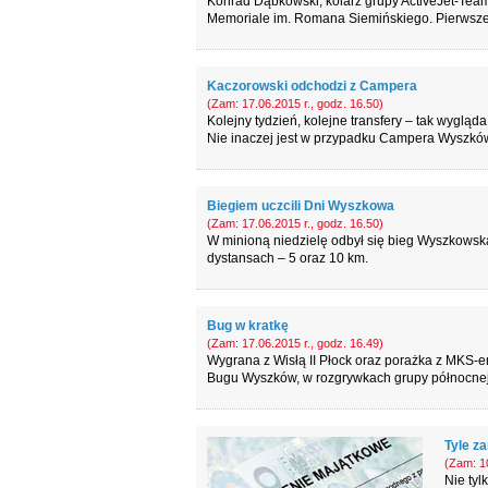
Konrad Dąbkowski, kolarz grupy ActiveJet-Team
Memoriale im. Romana Siemińskiego. Pierwsze 
Kaczorowski odchodzi z Campera
(Zam: 17.06.2015 r., godz. 16.50)
Kolejny tydzień, kolejne transfery – tak wygląd
Nie inaczej jest w przypadku Campera Wyszkó
Biegiem uczcili Dni Wyszkowa
(Zam: 17.06.2015 r., godz. 16.50)
W minioną niedzielę odbył się bieg Wyszkowsk
dystansach – 5 oraz 10 km.
Bug w kratkę
(Zam: 17.06.2015 r., godz. 16.49)
Wygrana z Wisłą II Płock oraz porażka z MKS-
Bugu Wyszków, w rozgrywkach grupy północnej m
Tyle za
(Zam: 10
Nie tyl