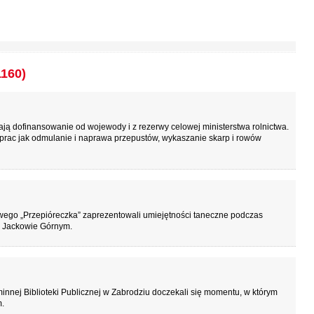
1160)
ą dofinansowanie od wojewody i z rezerwy celowej ministerstwa rolnictwa.
prac jak odmulanie i naprawa przepustów, wykaszanie skarp i rowów
wego „Przepióreczka” zaprezentowali umiejętności taneczne podczas
w Jackowie Górnym.
nej Biblioteki Publicznej w Zabrodziu doczekali się momentu, w którym
.