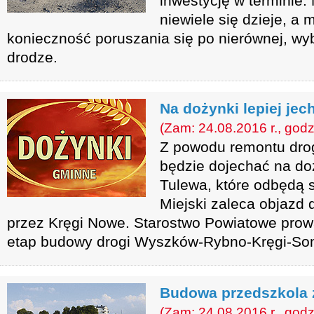
inwestycję w terminie
niewiele się dzieje, a
konieczność poruszania się po nierównej, wyb
drodze.
Na dożynki lepiej jec
(Zam: 24.08.2016 r., godz
Z powodu remontu drog
będzie dojechać na do
Tulewa, które odbędą s
Miejski zaleca objazd 
przez Kręgi Nowe. Starostwo Powiatowe prow
etap budowy drogi Wyszków-Rybno-Kręgi-So
Budowa przedszkola 
(Zam: 24.08.2016 r., godz