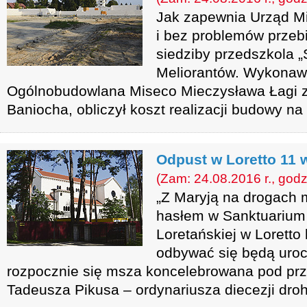
Jak zapewnia Urząd Mi
i bez problemów prze
siedziby przedszkola „
Meliorantów. Wykonaw
Ogólnobudowlana Miseco Mieczysława Łagi z
Baniocha, obliczył koszt realizacji budowy na
Odpust w Loretto 11 
(Zam: 24.08.2016 r., godz
„Z Maryją na drogach m
hasłem w Sanktuarium
Loretańskiej w Lorett
odbywać się będą uroc
rozpocznie się msza koncelebrowana pod pr
Tadeusza Pikusa – ordynariusza diecezji droh