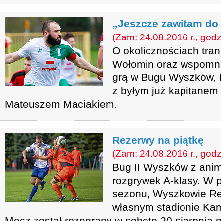
„Jeszcze zawitam d
(Zam: 24.08.2016 r., godz
O okolicznościach tra
Wołomin oraz wspomni
grą w Bugu Wyszków, 
z byłym już kapitanem
Mateuszem Maciakiem.
Rezerwy na piątkę
(Zam: 24.08.2016 r., godz
Bug II Wyszków z ani
rozgrywek A-klasy. W
sezonu, Wyszkowie Re
własnym stadionie Kam
Mecz został rozegrany w sobotę 20 sierpnia 