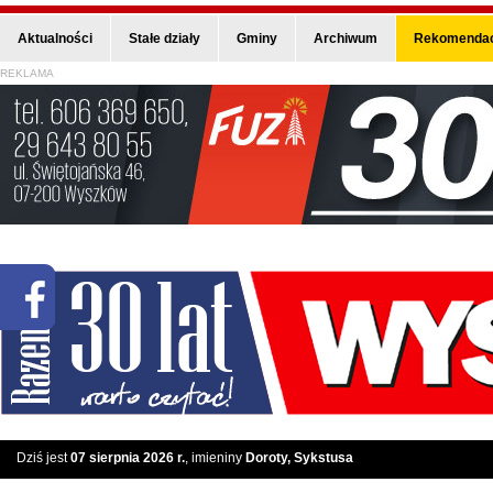
Aktualności
Stałe działy
Gminy
Archiwum
Rekomendac
REKLAMA
Dziś jest
07 sierpnia 2026 r.
, imieniny
Doroty, Sykstusa