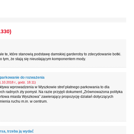
1330)
le te, które stanowią podstawę damskiej garderoby to zdecydowanie botki.
o tym, że stają się nieustającym komponentem mody.
 parkowanie do rozważenia
.10.2018 r., godz. 18.11)
ktywa wprowadzenia w Wyszkowie stref płatnego parkowania to dla
ych radnych zły pomysł. Na razie przyjęli dokument „Zrównoważona polityka
ortowa miasta Wyszkowa” zawierający propozycję działań dotyczących
ienia ruchu m.in. w centrum.
rsa, trzeba ją wydać