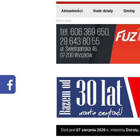
Aktualności
Stałe działy
Gminy
REKLAMA
Dziś jest
07 sierpnia 2026 r.
, imieniny
Doroty,