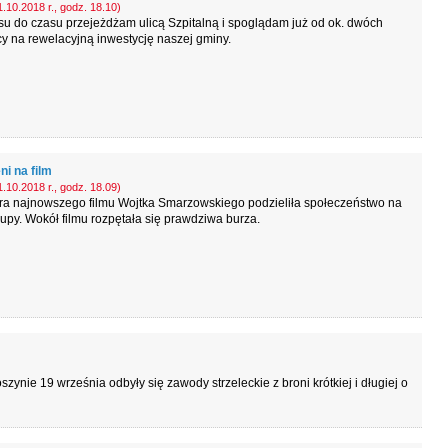
.10.2018 r., godz. 18.10)
u do czasu przejeżdżam ulicą Szpitalną i spoglądam już od ok. dwóch
y na rewelacyjną inwestycję naszej gminy.
i na film
.10.2018 r., godz. 18.09)
ra najnowszego filmu Wojtka Smarzowskiego podzieliła społeczeństwo na
upy. Wokół filmu rozpętała się prawdziwa burza.
zynie 19 września odbyły się zawody strzeleckie z broni krótkiej i długiej o