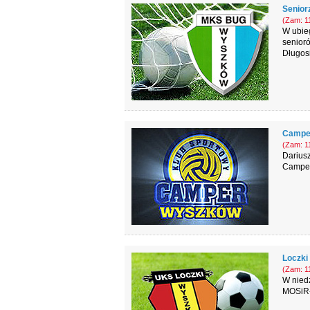
Senior
(Zam: 11
W ubieg
senior
Długos
Camper
(Zam: 11
Dariusz
Campera
Loczki
(Zam: 11
W niedz
MOSiR-u