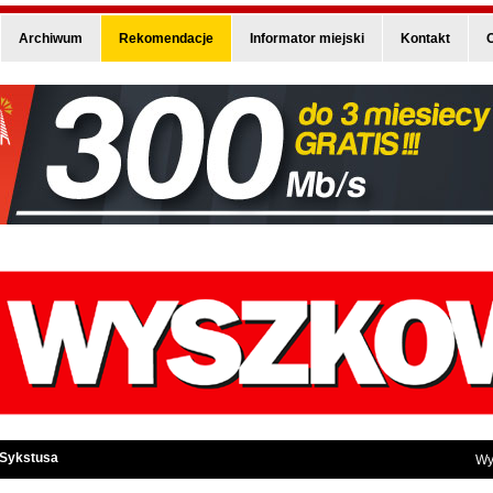
Archiwum
Rekomendacje
Informator miejski
Kontakt
O
 Sykstusa
Wy