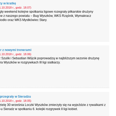
zy w kratkę
.10.2018 r., godz. 18.07)
ły weekend kolejne spotkania ligowe rozegrały piłkarskie drużyny
ów z naszego powiatu – Bug Wyszków, WKS Rząśnik, Wymakracz
iodło oraz WKS Mystkówiec Stary.
 z nowymi trenerami
.10.2018 r., godz. 18.06)
 Szulik i Sebastian Wójcik poprowadzą w najbliższym sezonie drużynę
 Wyszków w rozgrywkach III ligi siatkarzy.
 przegrały w Sieradzu
.10.2018 r., godz. 18.05)
ielę 30 września Loczki Wyszków zmierzyły się na wyjeździe z rywalkami z
 Sieradz w spotkaniu 6. kolejki rozgrywek II ligi kobiet.