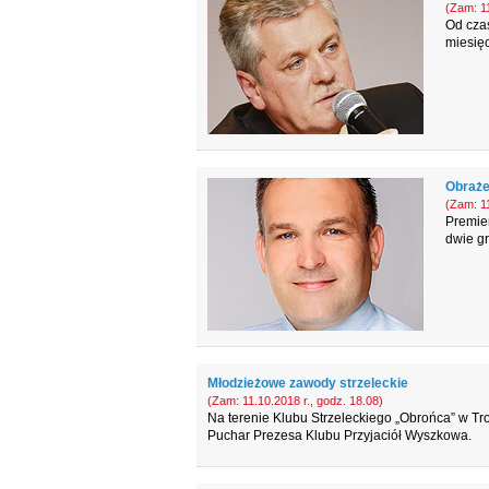
(Zam: 11
Od czas
miesięc
Obrażen
(Zam: 11
Premie
dwie gr
Młodzieżowe zawody strzeleckie
(Zam: 11.10.2018 r., godz. 18.08)
Na terenie Klubu Strzeleckiego „Obrońca” w Tros
Puchar Prezesa Klubu Przyjaciół Wyszkowa.