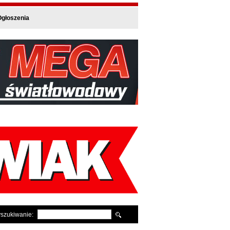
głoszenia
szukiwanie: