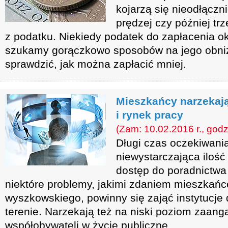
kojarzą się nieodłączn
prędzej czy później trz
z podatku. Niekiedy podatek do zapłacenia ok
szukamy gorączkowo sposobów na jego obniż
sprawdzić, jak można zapłacić mniej.
Mieszkańcy narzekaj
i rynek pracy
(Zam: 10.02.2016 r., godz
Długi czas oczekiwani
niewystarczająca ilość 
dostęp do poradnictwa 
niektóre problemy, jakimi zdaniem mieszkań
wyszkowskiego, powinny się zająć instytucje 
terenie. Narzekają też na niski poziom zaan
współobywateli w życie publiczne.