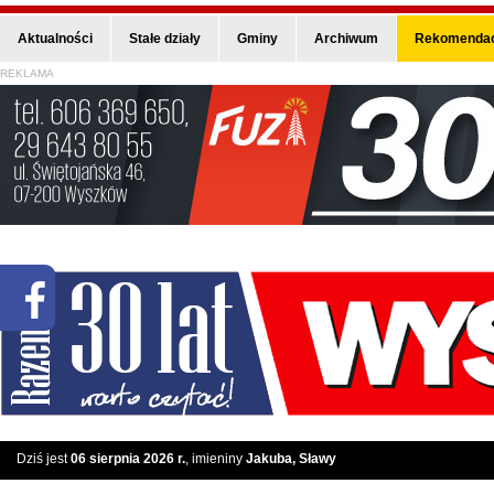
Aktualności
Stałe działy
Gminy
Archiwum
Rekomendac
REKLAMA
Dziś jest
06 sierpnia 2026 r.
, imieniny
Jakuba, Sławy