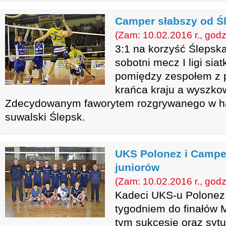
Camper słabszy od Ś
(Zam: 10.02.2016 r., godz
3:1 na korzyść Ślepska
sobotni mecz I ligi si
pomiędzy zespołem z 
krańca kraju a wyszk
Zdecydowanym faworytem rozgrywanego w h
suwalski Ślepsk.
UKS Polonez i Campe
juniorów
(Zam: 10.02.2016 r., godz
Kadeci UKS-u Polonez
tygodniem do finałów 
tym sukcesie oraz sytu