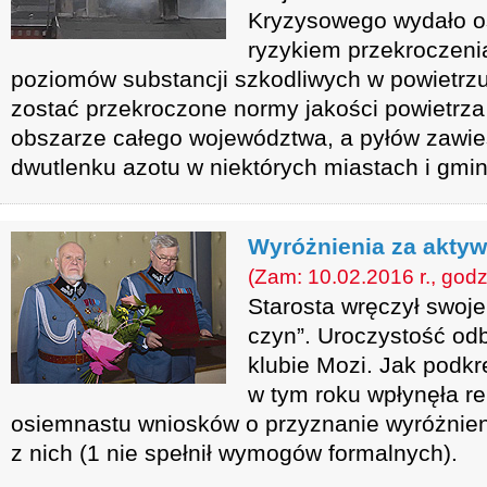
Kryzysowego wydało os
ryzykiem przekroczen
poziomów substancji szkodliwych w powietrz
zostać przekroczone normy jakości powietrza
obszarze całego województwa, a pyłów zawi
dwutlenku azotu w niektórych miastach i gmi
Wyróżnienia za aktyw
(Zam: 10.02.2016 r., godz
Starosta wręczył swoj
czyn”. Uroczystość odb
klubie Mozi. Jak podkr
w tym roku wpłynęła re
osiemnastu wniosków o przyznanie wyróżnieni
z nich (1 nie spełnił wymogów formalnych).