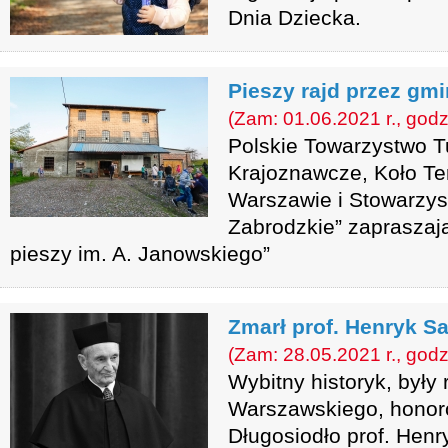
Dnia Dziecka.
Pieszy rajd przez gm
(Zam: 01.06.2021 r., godz
Polskie Towarzystwo T
Krajoznawcze, Koło T
Warszawie i Stowarzys
Zabrodzkie” zapraszaj
pieszy im. A. Janowskiego”
Zmarł prof. Henryk 
(Zam: 28.05.2021 r., godz
Wybitny historyk, były 
Warszawskiego, honor
Długosiodło prof. Hen