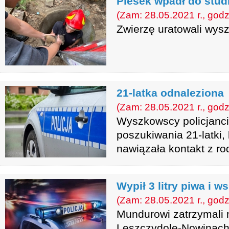
Piesek wpadł do stud
(Zam: 28.05.2021 r., godz
Zwierzę uratowali wys
21-latka odnaleziona
(Zam: 28.05.2021 r., godz
Wyszkowscy policjanci
poszukiwania 21-latki, 
nawiązała kontakt z ro
Wypił 3 litry piwa i w
(Zam: 28.05.2021 r., godz
Mundurowi zatrzymali
Leszczydole-Nowinach