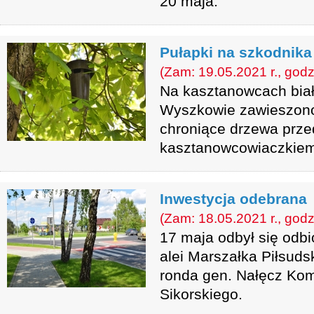
20 maja.
Pułapki na szkodnika
(Zam: 19.05.2021 r., godz
Na kasztanowcach biał
Wyszkowie zawieszono
chroniące drzewa prze
kasztanowcowiaczkiem
Inwestycja odebrana
(Zam: 18.05.2021 r., godz
17 maja odbył się odb
alei Marszałka Piłsuds
ronda gen. Nałęcz Kom
Sikorskiego.