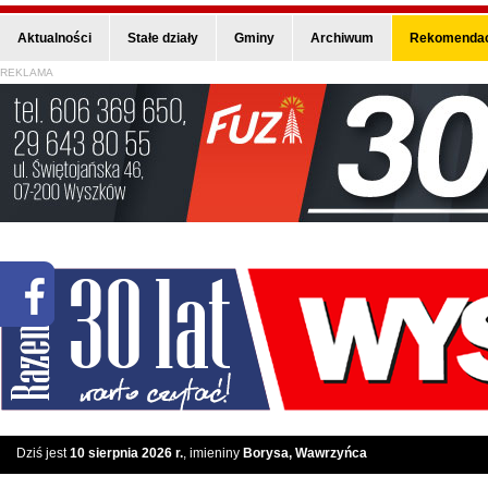
Aktualności
Stałe działy
Gminy
Archiwum
Rekomendac
REKLAMA
Dziś jest
10 sierpnia 2026 r.
, imieniny
Borysa, Wawrzyńca