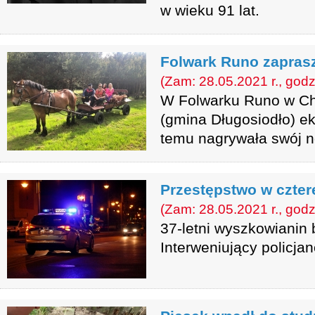
w wieku 91 lat.
Folwark Runo zapras
(Zam: 28.05.2021 r., godz
W Folwarku Runo w Ch
(gmina Długosiodło) ek
temu nagrywała swój 
Przestępstwo w czter
(Zam: 28.05.2021 r., godz
37-letni wyszkowianin 
Interweniujący policjan