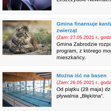
Gmina finansuje kastra
zwierząt
(Zam: 27.05.2021 r., godz
Gmina Zabrodzie rozpo
program, z którego mo
mieszkańcy.
Można iść na basen
(Zam: 26.05.2021 r., godz
Od piątku (28 maja) d
pływalnia „Błękitna”.