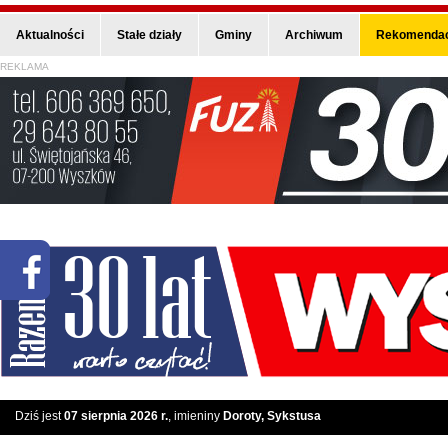
Aktualności
Stałe działy
Gminy
Archiwum
Rekomendac
REKLAMA
Dziś jest
07 sierpnia 2026 r.
, imieniny
Doroty, Sykstusa