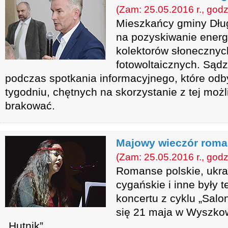
(Zam: 25.05.2016 r., godz
Mieszkańcy gminy Dłu
na pozyskiwanie energ
kolektorów słonecznych 
fotowoltaicznych. Sądz
podczas spotkania informacyjnego, które odb
tygodniu, chętnych na skorzystanie z tej moż
brakować.
Majowy wieczór rom
(Zam: 25.05.2016 r., godz
Romanse polskie, ukrai
cygańskie i inne były
koncertu z cyklu „Salon
się 21 maja w Wyszko
„Hutnik”.