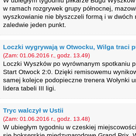
W ubiegłym tygodniu piłkarze Bugu Wyszków 
w ramach rozgrywek grupy północnej, mazowieck
wyszkowianie nie błyszczeli formą i w dwóch
zaledwie jeden punkt.
Loczki wygrywają w Otwocku, Wilga traci 
(Zam: 01.06.2016 r., godz. 13.49)
Loczki Wyszków po wyrównanym spotkaniu p
Start Otwock 2:0. Dzięki remisowemu wynikowi
samej kolejce podopieczne trenera Wołynki um
lidera tabeli III ligi.
Tryc walczył w Ustii
(Zam: 01.06.2016 r., godz. 13.48)
W ubiegłym tygodniu w czeskiej miejscowości
się bokserskie międzynarodowe Grand Prix. W