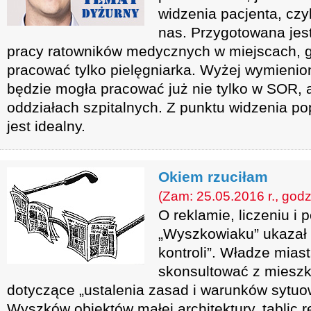
widzenia pacjenta, czy
nas. Przygotowana jes
pracy ratowników medycznych w miejscach, g
pracować tylko pielęgniarka. Wyżej wymieni
będzie mogła pracować już nie tylko w SOR, a
oddziałach szpitalnych. Z punktu widzenia p
jest idealny.
Okiem rzuciłam
(Zam: 25.05.2016 r., godz
O reklamie, liczeniu i
„Wyszkowiaku” ukazał 
kontroli”. Władze mias
skonsultować z miesz
dotyczące „ustalenia zasad i warunków sytuo
Wyszków obiektów małej architektury, tablic