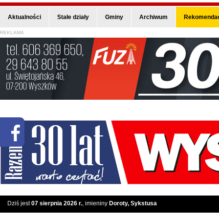
Aktualności
Stałe działy
Gminy
Archiwum
Rekomendac
REKLAMA
Dziś jest
07 sierpnia 2026 r.
, imieniny
Doroty, Sykstusa