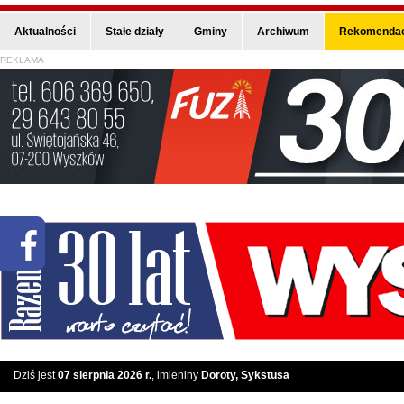
Aktualności
Stałe działy
Gminy
Archiwum
Rekomendac
REKLAMA
Dziś jest
07 sierpnia 2026 r.
, imieniny
Doroty, Sykstusa