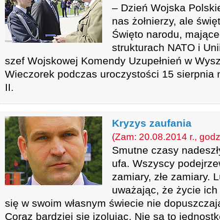
– Dzień Wojska Polskie
nas żołnierzy, ale świ
Święto narodu, mające
strukturach NATO i Uni
szef Wojskowej Komendy Uzupełnień w Wysz
Wieczorek podczas uroczystości 15 sierpnia
II.
Kryzys zaufania
(Zam: 20.08.2014 r., godz
Smutne czasy nadeszły
ufa. Wszyscy podejrze
zamiary, złe zamiary. L
uważając, że życie ich
się w swoim własnym świecie nie dopuszczają
Coraz bardziej się izolując. Nie są to jednost