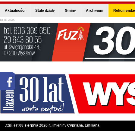
Aktualności
Stałe działy
Gminy
Archiwum
Rekomendac
REKLAMA
Dziś jest
08 sierpnia 2026 r.
, imieniny
Cypriana, Emiliana