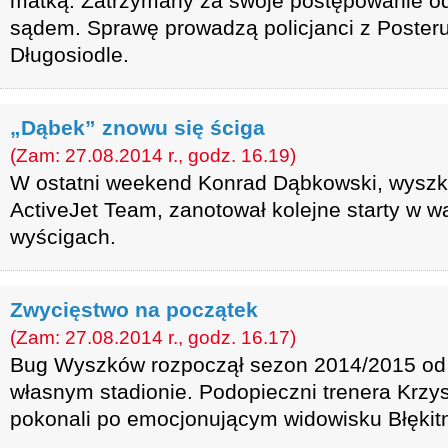
matką. Zatrzymany za swoje postępowanie od
sądem. Sprawę prowadzą policjanci z Posteru
Długosiodle.
„Dąbek” znowu się ściga
(Zam: 27.08.2014 r., godz. 16.19)
W ostatni weekend Konrad Dąbkowski, wyszko
ActiveJet Team, zanotował kolejne starty w 
wyścigach.
Zwycięstwo na początek
(Zam: 27.08.2014 r., godz. 16.17)
Bug Wyszków rozpoczął sezon 2014/2015 od
własnym stadionie. Podopieczni trenera Krzy
pokonali po emocjonującym widowisku Błękit