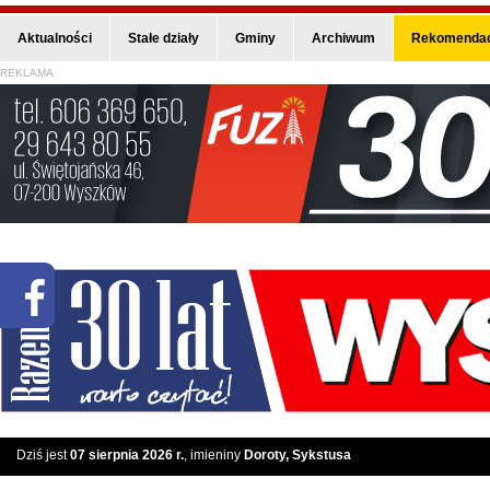
Aktualności
Stałe działy
Gminy
Archiwum
Rekomendac
REKLAMA
Dziś jest
07 sierpnia 2026 r.
, imieniny
Doroty, Sykstusa