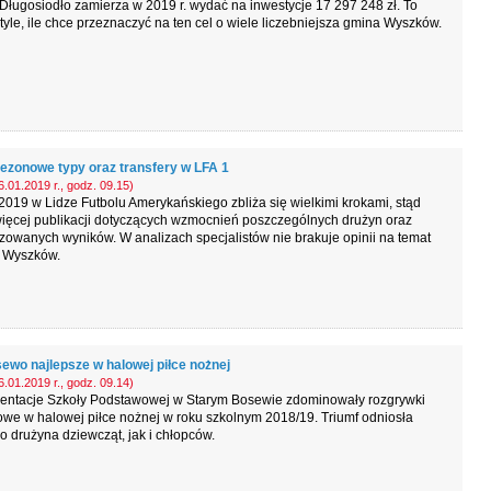
ługosiodło zamierza w 2019 r. wydać na inwestycje 17 297 248 zł. To
tyle, ile chce przeznaczyć na ten cel o wiele liczebniejsza gmina Wyszków.
ezonowe typy oraz transfery w LFA 1
.01.2019 r., godz. 09.15)
019 w Lidze Futbolu Amerykańskiego zbliża się wielkimi krokami, stąd
ięcej publikacji dotyczących wzmocnień poszczególnych drużyn oraz
owanych wyników. W analizach specjalistów nie brakuje opinii na temat
 Wyszków.
ewo najlepsze w halowej piłce nożnej
.01.2019 r., godz. 09.14)
entacje Szkoły Podstawowej w Starym Bosewie zdominowały rozgrywki
we w halowej piłce nożnej w roku szkolnym 2018/19. Triumf odniosła
 drużyna dziewcząt, jak i chłopców.