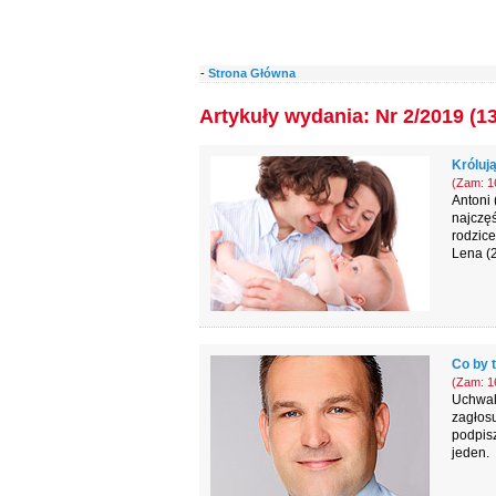
-
Strona Główna
Artykuły wydania: Nr 2/2019 (1
Królują
(Zam: 16
Antoni 
najczę
rodzice
Lena (2
Co by 
(Zam: 16
Uchwal
zagłos
podpisz
jeden.