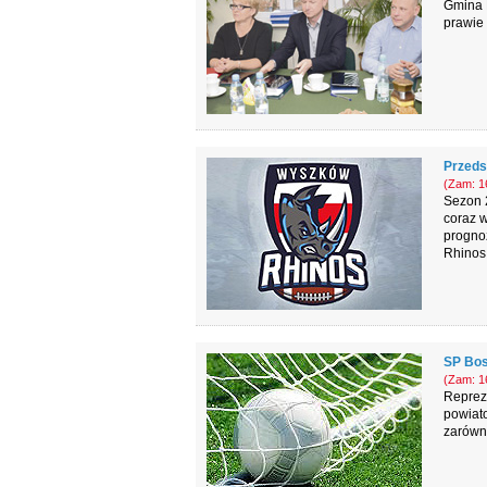
Gmina D
prawie 
Przeds
(Zam: 16
Sezon 2
coraz w
prognoz
Rhinos
SP Bos
(Zam: 16
Reprez
powiato
zarówno