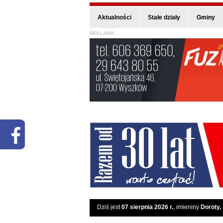
Aktualności
Stałe działy
Gminy
REKLAMA
Dziś jest
07 sierpnia 2026 r.
, imieniny
Doroty,