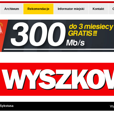
Archiwum
Rekomendacje
Informator miejski
Kontakt
O
 Sykstusa
Wy