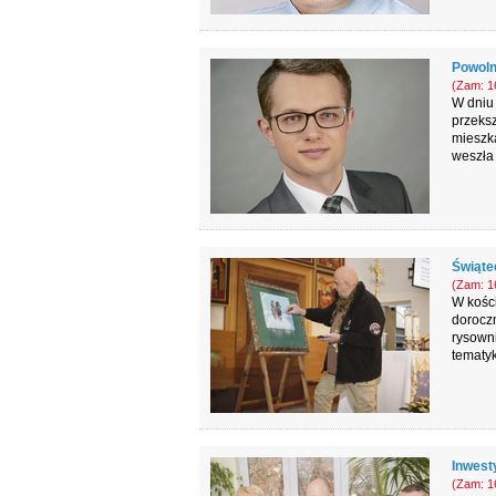
Powoln
(Zam: 16
W dniu 
przeks
mieszk
weszła 
Świątec
(Zam: 16
W kości
doroczn
rysowni
tematyk
Inwesty
(Zam: 16