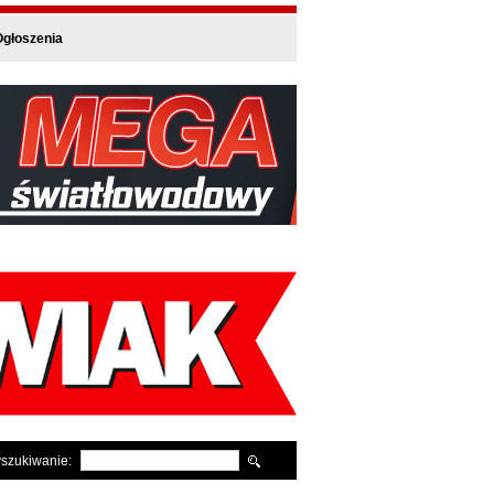
głoszenia
szukiwanie: