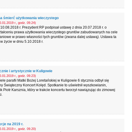
a śmierć użytkowania wieczystego
.01.2019 r., godz. 09.24)
10.08.2018 r. Prezydent RP podpisał ustawę z dnia 20.07.2018 r. o
ztałceniu prawa użytkowania wieczystego gruntów zabudowanych na cele
aniowe w prawo własności tych gruntów (zwana dalej ustawą). Ustawa ta
w życie w dniu 5.10.2018 r.
znie i artystycznie w Kuligowie
.01.2019 r., godz. 09.23)
ele parafii Matki Bożej Loretańskiej w Kuligowie 6 stycznia odbył się
y Świąteczny Koncert Kolęd. Spotkanie to uświetnił wyszkowianin,
k Piotr Karsznia, który w trakcie koncertu tworzył nawiązując do zimowej
i.
cje na 2019 r.
.01.2019 r., godz. 09.20)