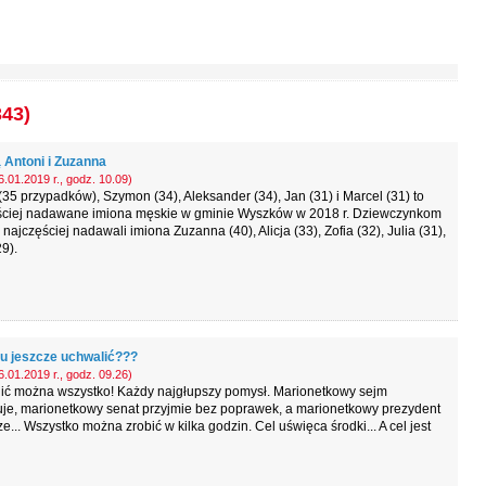
343)
 Antoni i Zuzanna
.01.2019 r., godz. 10.09)
(35 przypadków), Szymon (34), Aleksander (34), Jan (31) i Marcel (31) to
ściej nadawane imiona męskie w gminie Wyszków w 2018 r. Dziewczynkom
 najczęściej nadawali imiona Zuzanna (40), Alicja (33), Zofia (32), Julia (31),
9).
tu jeszcze uchwalić???
.01.2019 r., godz. 09.26)
ić można wszystko! Każdy najgłupszy pomysł. Marionetkowy sejm
uje, marionetkowy senat przyjmie bez poprawek, a marionetkowy prezydent
e... Wszystko można zrobić w kilka godzin. Cel uświęca środki... A cel jest