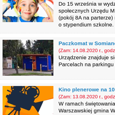
Do 15 września w wydzi
społecznych Urzędu M
(pokój 8A na parterze)
o stypendium szkolne.
Paczkomat w Somianc
(Zam: 14.08.2020 r., godz
Urządzenie znajduje s
Parcelach na parkingu
Kino plenerowe na 10
(Zam: 13.08.2020 r., godz
W ramach świętowania 
Warszawskiej gmina W