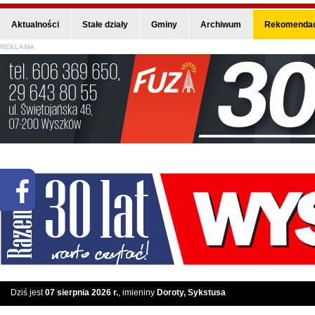
Aktualności
Stałe działy
Gminy
Archiwum
Rekomendac
REKLAMA
Dziś jest
07 sierpnia 2026 r.
, imieniny
Doroty, Sykstusa