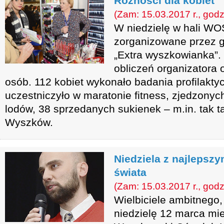
Różności dla kobiet
(Zam: 15.03.2017 r., godz
W niedzielę w hali WO
zorganizowane przez 
„Extra wyszkowianka”
obliczeń organizatora 
osób. 112 kobiet wykonało badania profilakty
uczestniczyło w maratonie fitness, zjedzonych
lodów, 38 sprzedanych sukienek – m.in. tak 
Wyszków.
Niedziela z najlepszy
świata
(Zam: 15.03.2017 r., godz
Wielbiciele ambitnego
niedzielę 12 marca mie