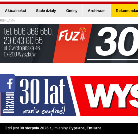
Aktualności
Stałe działy
Gminy
Archiwum
Rekomendac
REKLAMA
Dziś jest
08 sierpnia 2026 r.
, imieniny
Cypriana, Emiliana