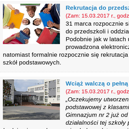
Rekrutacja do przedsz
(Zam: 15.03.2017 r., godz
31 marca rozpocznie si
do przedszkoli i oddzi
Podobnie jak w latach 
prowadzona elektronic
natomiast formalnie rozpocznie się rekrutacj
szkół podstawowych.
Wciąż walczą o pełną
(Zam: 15.03.2017 r., godz
„Oczekujemy utworzeni
podstawowej z klasami
Gimnazjum nr 2 już od
działalności tej szkoły