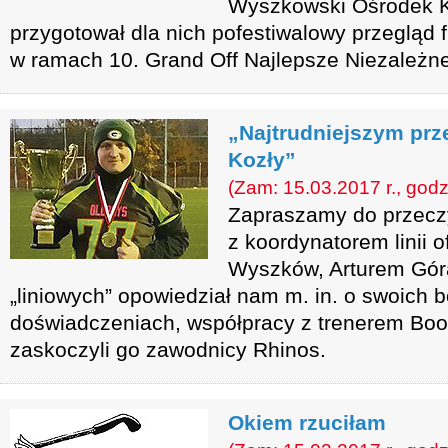
Wyszkowski Ośrodek Ku
przygotował dla nich pofestiwalowy przegląd
w ramach 10. Grand Off Najlepsze Niezależne
„Najtrudniejszym prz
Kozły”
(Zam: 15.03.2017 r., godz
Zapraszamy do przeczy
z koordynatorem linii 
Wyszków, Arturem Gór
„liniowych” opowiedział nam m. in. o swoich 
doświadczeniach, współpracy z trenerem Bo
zaskoczyli go zawodnicy Rhinos.
Okiem rzuciłam