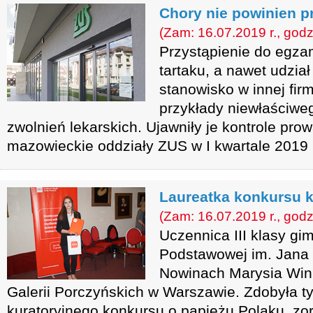
Chory nie powinien 
(Zam: 16.07.2019 r., godz
Przystąpienie do egza
tartaku, a nawet udział
stanowisko w innej firm
przykłady niewłaściwe
zwolnień lekarskich. Ujawniły je kontrole pr
mazowieckie oddziały ZUS w I kwartale 2019 
Laureatka konkursu k
(Zam: 16.07.2019 r., godz
Uczennica III klasy g
Podstawowej im. Jana 
Nowinach Marysia Wink
Galerii Porczyńskich w Warszawie. Zdobyła ty
kuratoryjnego konkursu o papieżu Polaku, z