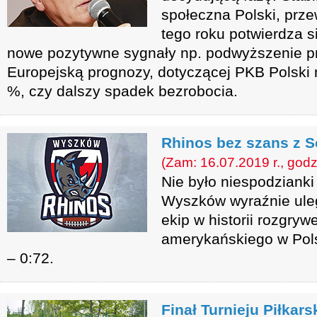
społeczna Polski, prz
tego roku potwierdza 
nowe pozytywne sygnały np. podwyższenie p
Europejską prognozy, dotyczącej PKB Polski n
%, czy dalszy spadek bezrobocia.
Rhinos bez szans z 
(Zam: 16.07.2019 r., godz
Nie było niespodziank
Wyszków wyraźnie ulegl
ekip w historii rozgryw
amerykańskiego w Pol
– 0:72.
Finał Turnieju Piłkar