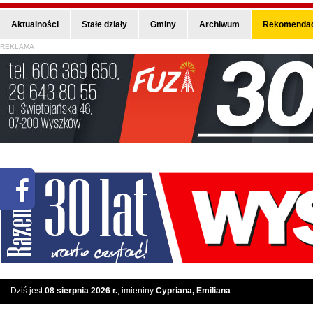
Aktualności
Stałe działy
Gminy
Archiwum
Rekomendac
REKLAMA
Dziś jest
08 sierpnia 2026 r.
, imieniny
Cypriana, Emiliana