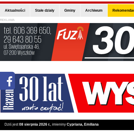
Aktualności
Stałe działy
Gminy
Archiwum
Rekomendac
REKLAMA
Dziś jest
08 sierpnia 2026 r.
, imieniny
Cypriana, Emiliana