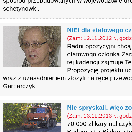
spośród przebudowanych w województwie dró
schetynówki.
NIE! dla etatowego c
(Zam: 13.11.2013 r., godz
Radni opozycyjni chcą 
etatowego członka Zar
tej kadencji zajmuje T
Propozycję projektu uc
wraz z uzasadnieniem złożyli na ręce przewo
Garbarczyk.
Nie spryskali, więc zo
(Zam: 13.11.2013 r., godz
70 000 zł kary naliczył
Budomost z Białegostok