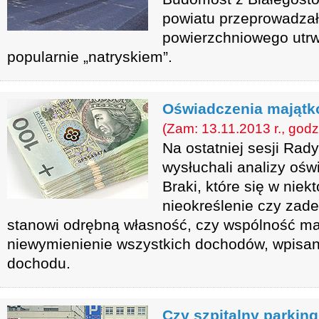
powiatu przeprowadza
powierzchniowego utrw
popularnie „natryskiem”.
Oświadczenia majątk
(Zam: 13.11.2013 r., godz
Na ostatniej sesji Rady
wysłuchali analizy oś
Braki, które się w niek
nieokreślenie czy zad
stanowi odrębną własność, czy wspólność ma
niewymienienie wszystkich dochodów, wpisan
dochodu.
Czy szpitalny parkin