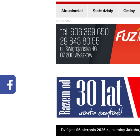
Aktualności
Stałe działy
Gminy
REKLAMA
Dziś jest
06 sierpnia 2026 r.
, imieniny
Jakuba,