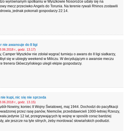
dzo wyrównanym spotkaniu w Wyszkowie Nosorożce udały się na
wy mecz przeciwko Angels do Torunia. Na terenie rywali Rhinos zostawili
drowia, jednak pokonali gospodarzy 22:14.
nie awansuje do II ligi
.06.2018 r., godz. 13.17)
y, Camper Wyszków nie zdołał wygrać turnieju o awans do II ligi siatkarzy,
odbył się w ubiegły weekend w Miliczu. W decydującym o awansie meczu
ze trenera Główczyńskiego ulegli ekipie gospodarzy.
 nie kupi, nic się nie sprzeda
.06.2018 r., godz. 13.15)
dół-Nowiny, koniec II Wojny Światowej, maj 1944. Dochodzi do pacyfikacji
wadzonej przez rasę panów, Niemców, przedstawicieli 1000-letniej Rzeszy,
rwała jedynie 12 lat, przegrywających tę wojnę w sposób coraz bardziej
ty, ale jeszcze na tyle silnych, żeby mordować słowiańskich podludzi.