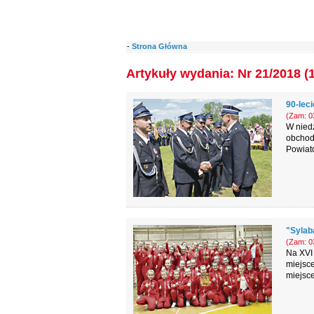
-
Strona Główna
Artykuły wydania: Nr 21/2018 (
90-lec
(Zam: 03
W nied
obchody
Powiat
"Sylab
(Zam: 03
Na XVI 
miejsce
miejsce