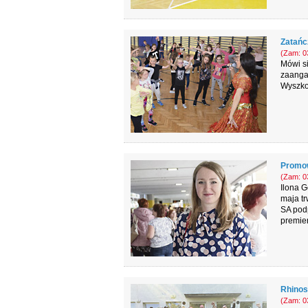
Zatańc
(Zam: 03
Mówi si
zaanga
Wyszkow
Promow
(Zam: 03
Ilona G
maja t
SA podp
premie
Rhinos 
(Zam: 03