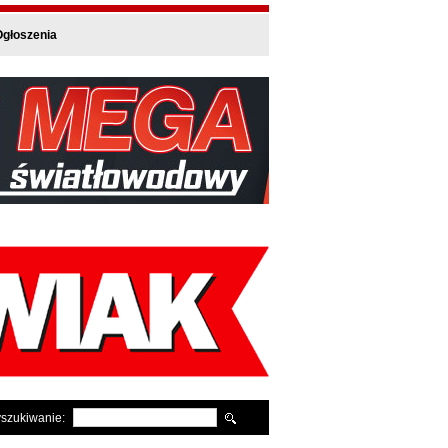
głoszenia
szukiwanie: