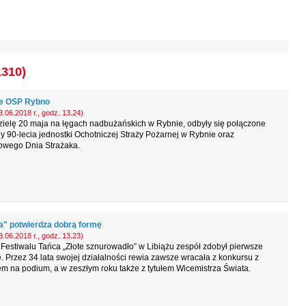
1310)
ie OSP Rybno
.06.2018 r., godz. 13.24)
zielę 20 maja na łęgach nadbużańskich w Rybnie, odbyły się połączone
 90-lecia jednostki Ochotniczej Straży Pożarnej w Rybnie oraz
owego Dnia Strażaka.
a" potwierdza dobrą formę
.06.2018 r., godz. 13.23)
Festiwalu Tańca „Złote sznurowadło” w Libiążu zespół zdobył pierwsze
. Przez 34 lata swojej działalności rewia zawsze wracała z konkursu z
m na podium, a w zeszłym roku także z tytułem Wicemistrza Świata.