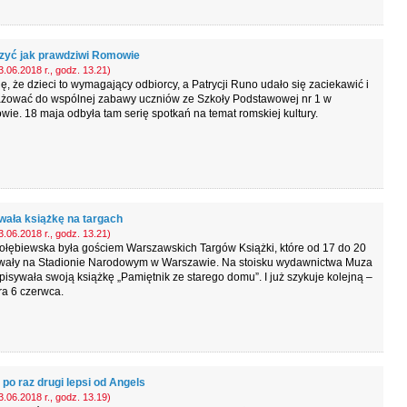
zyć jak prawdziwi Romowie
.06.2018 r., godz. 13.21)
ę, że dzieci to wymagający odbiorcy, a Patrycji Runo udało się zaciekawić i
żować do wspólnej zabawy uczniów ze Szkoły Podstawowej nr 1 w
ie. 18 maja odbyła tam serię spotkań na temat romskiej kultury.
ała książkę na targach
.06.2018 r., godz. 13.21)
ołębiewska była gościem Warszawskich Targów Książki, które od 17 do 20
rwały na Stadionie Narodowym w Warszawie. Na stoisku wydawnictwa Muza
isywała swoją książkę „Pamiętnik ze starego domu”. I już szykuje kolejną –
ra 6 czerwca.
po raz drugi lepsi od Angels
.06.2018 r., godz. 13.19)