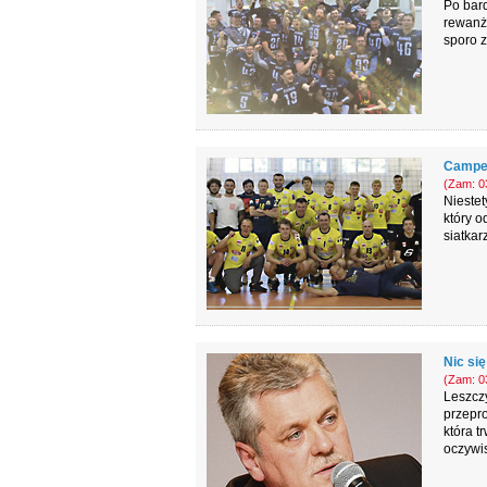
Po bar
rewanżo
sporo z
Camper 
(Zam: 03
Niestet
który 
siatkar
Nic się
(Zam: 03
Leszczy
przepro
która t
oczywis