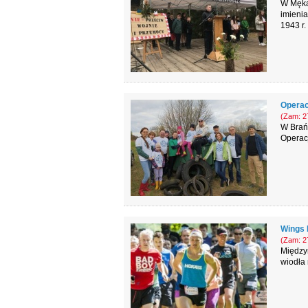
W Mękal
imieni
1943 r.
Operac
(Zam: 27
W Brańs
Operacj
Wings 
(Zam: 27
Międzyn
wiodła 