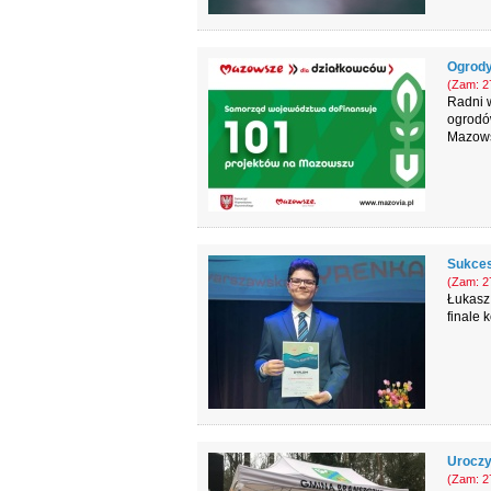
Ogrody
(Zam: 27
Radni 
ogrodó
Mazow
Sukces
(Zam: 27
Łukasz
finale
Uroczy
(Zam: 27