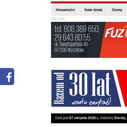
Aktualności
Stałe działy
Gminy
REKLAMA
Dziś jest
07 sierpnia 2026 r.
, imieniny
Doroty,