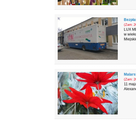
Bezpła
(Zam: 26
LUX ME
w wieku
Miejsk
Malars
(Zam: 26
11 maj
Alexand