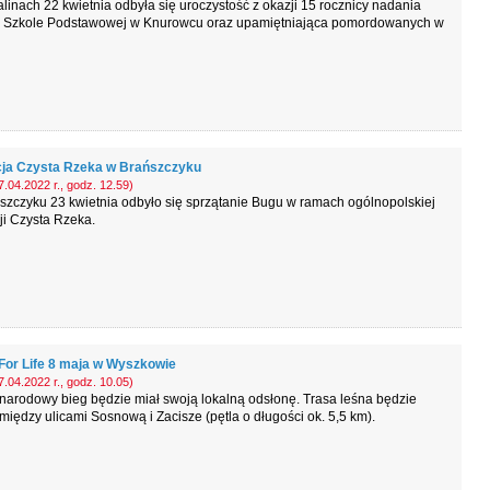
inach 22 kwietnia odbyła się uroczystość z okazji 15 rocznicy nadania
a Szkole Podstawowej w Knurowcu oraz upamiętniająca pomordowanych w
ja Czysta Rzeka w Brańszczyku
.04.2022 r., godz. 12.59)
zczyku 23 kwietnia odbyło się sprzątanie Bugu w ramach ogólnopolskiej
i Czysta Rzeka.
For Life 8 maja w Wyszkowie
.04.2022 r., godz. 10.05)
arodowy bieg będzie miał swoją lokalną odsłonę. Trasa leśna będzie
między ulicami Sosnową i Zacisze (pętla o długości ok. 5,5 km).