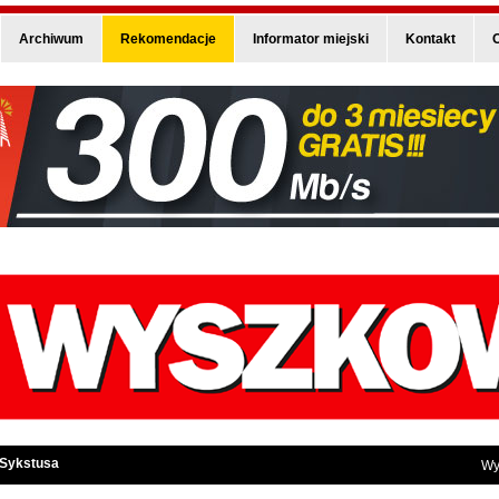
Archiwum
Rekomendacje
Informator miejski
Kontakt
O
 Sykstusa
Wy