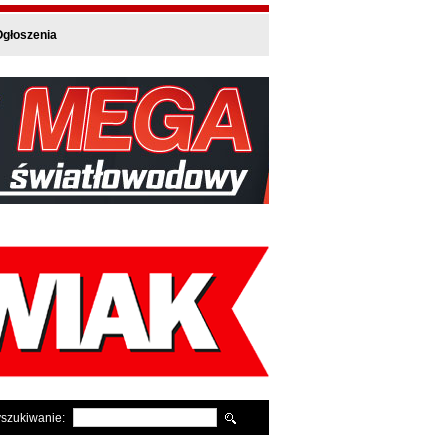
głoszenia
szukiwanie: