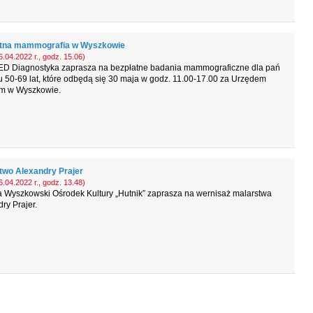
tna mammografia w Wyszkowie
.04.2022 r., godz. 15.06)
D Diagnostyka zaprasza na bezpłatne badania mammograficzne dla pań
 50-69 lat, które odbędą się 30 maja w godz. 11.00-17.00 za Urzędem
im w Wyszkowie.
two Alexandry Prajer
.04.2022 r., godz. 13.48)
a Wyszkowski Ośrodek Kultury „Hutnik” zaprasza na wernisaż malarstwa
ry Prajer.