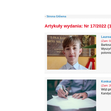
-
Strona Główna
Artykuły wydania: Nr 17/2022 (
Laurea
(Zam: 02
Bartosz
Wyszyń
poloni
Konkur
(Zam: 28
Wójt gm
Kandyd