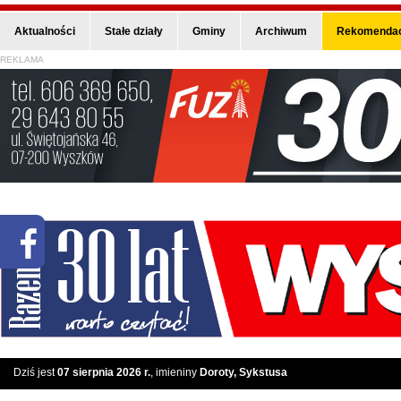
Aktualności
Stałe działy
Gminy
Archiwum
Rekomendac
REKLAMA
Dziś jest
07 sierpnia 2026 r.
, imieniny
Doroty, Sykstusa