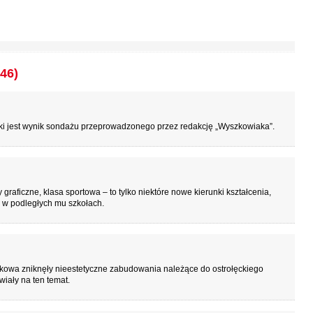
46)
aki jest wynik sondażu przeprowadzonego przez redakcję „Wyszkowiaka”.
graficzne, klasa sportowa – to tylko niektóre nowe kierunki kształcenia,
 w podległych mu szkołach.
owa zniknęły nieestetyczne zabudowania należące do ostrołęckiego
iały na ten temat.