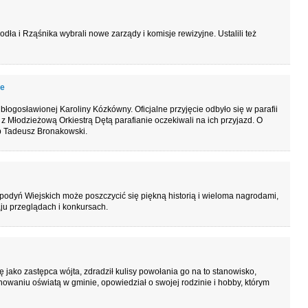
a i Rząśnika wybrali nowe zarządy i komisje rewizyjne. Ustalili też
ie
błogosławionej Karoliny Kózkówny. Oficjalne przyjęcie odbyło się w parafii
 z Młodzieżową Orkiestrą Dętą parafianie oczekiwali na ich przyjazd. O
up Tadeusz Bronakowski.
spodyń Wiejskich może poszczycić się piękną historią i wieloma nagrodami,
u przeglądach i konkursach.
 jako zastępca wójta, zdradził kulisy powołania go na to stanowisko,
ynowaniu oświatą w gminie, opowiedział o swojej rodzinie i hobby, którym