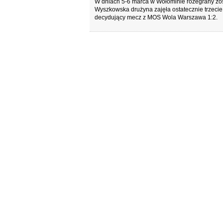
W dniach 5-6 marca w Wołominie rozegrany zosta
Wyszkowska drużyna zajęła ostatecznie trzeci
decydujący mecz z MOS Wola Warszawa 1:2.