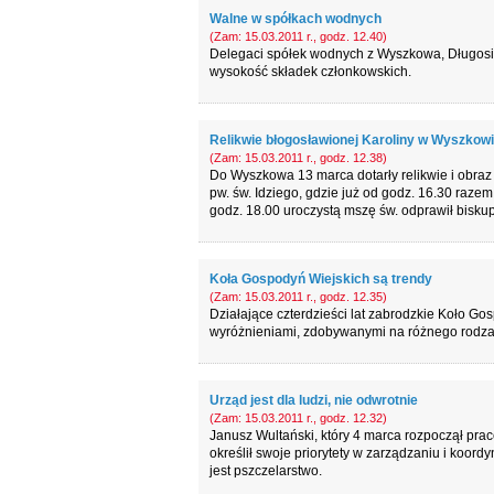
Walne w spółkach wodnych
(Zam: 15.03.2011 r., godz. 12.40)
Delegaci spółek wodnych z Wyszkowa, Długosiodł
wysokość składek członkowskich.
Relikwie błogosławionej Karoliny w Wyszkow
(Zam: 15.03.2011 r., godz. 12.38)
Do Wyszkowa 13 marca dotarły relikwie i obraz 
pw. św. Idziego, gdzie już od godz. 16.30 razem
godz. 18.00 uroczystą mszę św. odprawił bisk
Koła Gospodyń Wiejskich są trendy
(Zam: 15.03.2011 r., godz. 12.35)
Działające czterdzieści lat zabrodzkie Koło Go
wyróżnieniami, zdobywanymi na różnego rodzaj
Urząd jest dla ludzi, nie odwrotnie
(Zam: 15.03.2011 r., godz. 12.32)
Janusz Wultański, który 4 marca rozpoczął pracę
określił swoje priorytety w zarządzaniu i koord
jest pszczelarstwo.