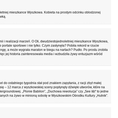
3-letniej mieszkance Wyszkowa. Kobieta na prostym odcinku oblodzonej
ówką.
anii i realizacji marzeń. O Oli, dwudziestojednoletniej mieszkance Wyszkowa,
 portale sportowe i nie tylko. Czym zasłynęła? Pobiła rekord w rzucie
gę, a może wygrała maraton w biegu na nartach? Pudło. Po prostu zrobiła
c jej historia zainteresowała media i wzbudziła żywy entuzjazm wśród
l do ostatniego tygodnia stał pod znakiem zapytania, z racji zbyt małej
się – 12 marca z wyszkowskiej sceny popłynęły dźwięki utworów, które na
dergroundowej. „Plonie Babilon”, „Duchowa rewolucja” czy „See I&I” to jedne
granych na żywo w minioną sobotę w Wyszkowskim Ośrodku Kultury „Hutnik”.