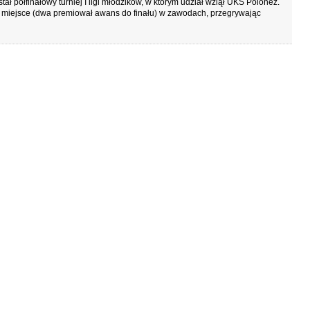
ł półfinałowy turniej I ligi młodzików, w którym udział wziął UKS Polonez.
e miejsce (dwa premiował awans do finału) w zawodach, przegrywając