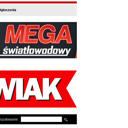
głoszenia
szukiwanie: