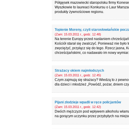
Półgęsek mazowiecki staropolsku firmy Koneser
Wyszkowie to laureaci Konkursu o Laur Marsza
produkty żywnościowe regionu.
Topienie Moreny, czyli starosłowiańskie poc
(Zam: 15.03.2011 r., godz. 12.48)
Na terenie Europy przed nastaniem chrześcijań
Kościół starał się zwalczyć. Ponieważ nie było
zwyciężyć, przyłącz się do tego. Rzecz jasna, K
chrześcijańskimi, co nadawało im nowy wymiar.
Strażacy okiem najmłodszych
(Zam: 15.03.2011 r., godz. 12.45)
Czym zajmują się strażacy? Wiedzą to z pewnoś
dla dzieci i młodzież „Powódź, pożar, dniem czy
Pijani złodzieje wpadli w ręce policjantów
(Zam: 15.03.2011 r., godz. 12.42)
Dwóch mężczyzn pod wpływem alkoholu włamało 
na gorącym uczynku przez przybyłych na miejsc