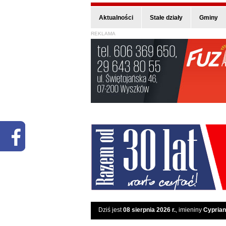
Aktualności
Stałe działy
Gminy
REKLAMA
Dziś jest
08 sierpnia 2026 r.
, imieniny
Cyprian