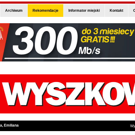
Archiwum
Rekomendacje
Informator miejski
Kontakt
O
a, Emiliana
Wy