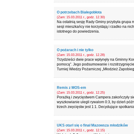
O potrzebach Białegobłota
(Zam: 15.03.2011 r., godz. 12.30)
Na ostatnią sesję Rady Gminy przybyła grupa m
sesji mieszkańcy nie korzystają i rzadko na ni
istotnego do powiedzenia.
O pożarach i nie tylko
(Zam: 15.03.2011 r., godz. 12.28)
Trzydzieści dwie prace wpłynęły na Gminny Konk
pomocą”. Jego podsumowanie i rozstrzygnięcie 
Turniej Wiedzy Pożarniczej „Młodzież Zapobie
Remis z MOS-em
(Zam: 15.03.2011 r., godz. 12.25)
Porażką i zwycięstwem Campera zakończyły s
wyszkowianie ulegli rywalom 0:3, by dzień póź
trzech zwycięstw jest 1:1. Decydujące spotkania 
UKS otarł się o finał Mazowsza młodzików
(Zam: 15.03.2011 r., godz. 12.15)