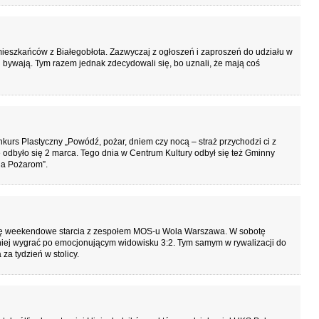
ieszkańców z Białegobłota. Zazwyczaj z ogłoszeń i zaproszeń do udziału w
ch bywają. Tym razem jednak zdecydowali się, bo uznali, że mają coś
urs Plastyczny „Powódź, pożar, dniem czy nocą – straż przychodzi ci z
odbyło się 2 marca. Tego dnia w Centrum Kultury odbył się też Gminny
ga Pożarom”.
ię weekendowe starcia z zespołem MOS-u Wola Warszawa. W sobotę
niej wygrać po emocjonującym widowisku 3:2. Tym samym w rywalizacji do
za tydzień w stolicy.