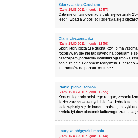
Zderzyła się z Czechem
(Zam: 15.03.2011 r., godz. 12.57)
Ostatnie dni zimowej aury dały się we znaki 2
jezdni wpadła w poślizg i zderzyła się z ciężar
Ola, małyszomanka
(Zam: 15.03.2011 r., godz. 12.56)
Sport, który kształtuje ducha, czyli o małyszom
rozpisywały się nie tak dawno najpopularniejsze
oszczepem, podniosła dwustukilogramową sztan
sobie zdjęcie z Adamem Małyszem. Dlaczego wię
internautów na portalu Youtube?
Płonie, płonie Babilon
(Zam: 15.03.2011 r., godz. 12.55)
Koncert legendy polskiego reggae, zespołu Izrae
liczby zarezerwowanych biletów. Jednak udało 
stałe wpisały się do kanonu polskiej muzyki un
z wielu tytułów piosenek kultowego Izraela za
Laury za półgęsek i masło
(Zam: 15.03.2011 r., godz. 12.50)