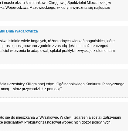
 i masło ekstra śmietankowe Okręgowej Spółdzielni Mleczarskiej w
łka Województwa Mazowieckiego, w którym wyróżnia się najlepsze
zątki Dnia Wagarowicza
stwa istniało wiele bogatych, różnorodnych wierzeń pogańskich, które
 to proste, postępowano zgodnie z zasadą: jeśli nie możesz czegoś
ościół wierzenia te adaptował, splatał praktyki i zwyczaje z elementami
cią uczestnicy XIII gminnej edycji Ogólnopolskiego Konkursu Plastycznego
 nocą – straż przychodzi ci z pomocą”.
się do mieszkania w Wyszkowie. W chwili zdarzenia zostali zatrzymani
e policjantów. Prokurator zastosował wobec nich dozór policyjnych.