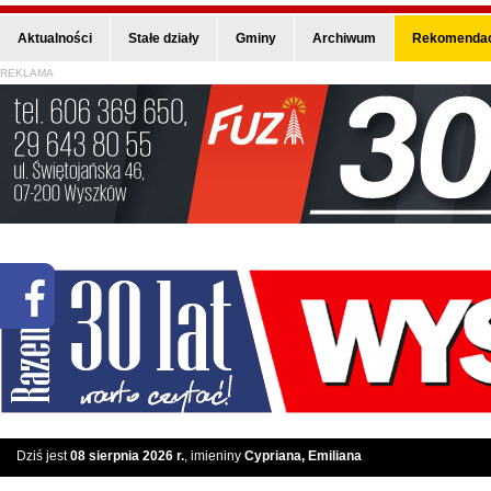
Aktualności
Stałe działy
Gminy
Archiwum
Rekomendac
REKLAMA
Dziś jest
08 sierpnia 2026 r.
, imieniny
Cypriana, Emiliana