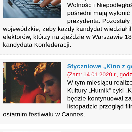
Wolność i Niepodległo
pośredni mają wyłonić
prezydenta. Pozostały 
wojewódzkie, żeby każdy kandydat wiedział 
elektorów, którzy na zjeździe w Warszawie 18
kandydata Konfederacji.
Styczniowe „Kino z gó
(Zam: 14.01.2020 r., godz
W tym miesiącu reali
Kultury „Hutnik” cykl „K
będzie kontynuował z
listopadzie przegląd f
ostatnim festiwalu w Cannes.