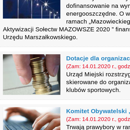
dofinansowanie na wym
energooszczędne. O ws
ramach „Mazowieckieg
Aktywizacji Sołectw MAZOWSZE 2020 ” fina
Urzędu Marszałkowskiego.
Dotacje dla organizac
(Zam: 14.01.2020 r., godz
Urząd Miejski rozstrzy
skierowane do organiz
klubów sportowych.
Komitet Obywatelski 
(Zam: 14.01.2020 r., godz
Trwają prawybory w ra