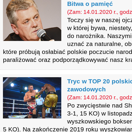
Bitwa o pamięć
(Zam: 14.01.2020 r., godz
Toczy się w naszej ojc
w której bywa, niestet
do narożnika. Naszym
uznać za naturalne, obc
które próbują osłabiać polskie poczucie naro
paraliżować oraz podporządkowywać nasz kra
Tryc w TOP 20 polski
zawodowych
(Zam: 14.01.2020 r., godz
Po zwycięstwie nad S
3-1, 15 KO) w listopad
wyszkowskiego boksera
5 KO). Na zakończenie 2019 roku wyszkowiani