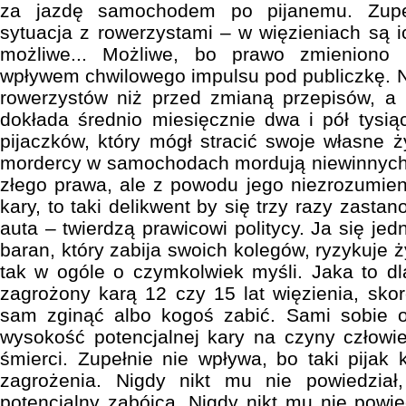
za jazdę samochodem po pijanemu. Zupe
sytuacja z rowerzystami – w więzieniach są ic
możliwe... Możliwe, bo prawo zmieniono
wpływem chwilowego impulsu pod publiczkę. N
rowerzystów niż przed zmianą przepisów, a
dokłada średnio miesięcznie dwa i pół tysi
pijaczków, który mógł stracić swoje własne ż
mordercy w samochodach mordują niewinnych 
złego prawa, ale z powodu jego niezrozumieni
kary, to taki delikwent by się trzy razy zasta
auta – twierdzą prawicowi politycy. Ja się je
baran, który zabija swoich kolegów, ryzykuje ż
tak w ogóle o czymkolwiek myśli. Jaka to dla
zagrożony karą 12 czy 15 lat więzienia, sko
sam zginąć albo kogoś zabić. Sami sobie 
wysokość potencjalnej kary na czyny człowie
śmierci. Zupełnie nie wpływa, bo taki pijak 
zagrożenia. Nigdy nikt mu nie powiedział
potencjalny zabójca. Nigdy nikt mu nie powie