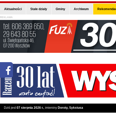
Aktualności
Stałe działy
Gminy
Archiwum
Rekomendac
REKLAMA
Dziś jest
07 sierpnia 2026 r.
, imieniny
Doroty, Sykstusa