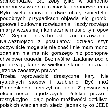
samochodzie. Ba, żeby tylko w samocho
motorniczy w centrum miasta staranował tram
Było wielu rannych i dwie ofiary śmierte
podobnych przypadkach objawia się gromki
gotowe i cudowne rozwiązania. Każdy rozwiąz
miał je wcześniej i koniecznie musi o tym op
W Sejmie natychmiast zorganizowano 
Najważniejsze z postulatów: działać szyb
oczywiście mogę się nie znać i nie mam mono
zdaniem nie ma nic gorszego niż pochopne
chwilowej tragedii. Bezmyślne działanie pod p
propozycji, które w wielkim skrócie można 
„trzeba zaostrzyć prawo”
Trzeba wprowadzić drastyczne kary. N
rytualnych stosów i szubienic. Być mo
Pomorskiego zasłużył na stos. Z pewnością
okoliczności łagodzących. Polskie prawo 
restrykcyjne i daje pełne możliwości dotkli
polskich więzieniach siedzi jednak tylko JE