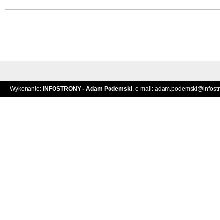
Wykonanie:
INFOSTRONY - Adam Podemski
, e-mail:
adam.podemski@infostro