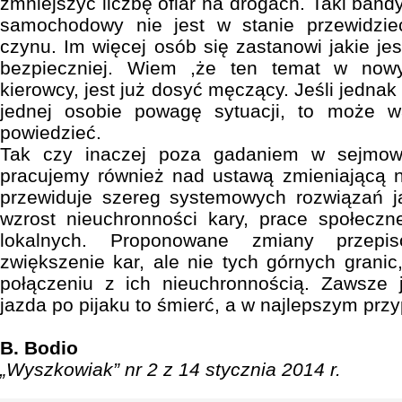
zmniejszyć liczbę ofiar na drogach. Taki band
samochodowy nie jest w stanie przewidzie
czynu. Im więcej osób się zastanowi jakie je
bezpieczniej. Wiem ,że ten temat w now
kierowcy, jest już dosyć męczący. Jeśli jedna
jednej osobie powagę sytuacji, to może w
powiedzieć.
Tak czy inaczej poza gadaniem w sejmowej
pracujemy również nad ustawą zmieniającą n
przewiduje szereg systemowych rozwiązań ja
wzrost nieuchronności kary, prace społeczn
lokalnych. Proponowane zmiany przepis
zwiększenie kar, ale nie tych górnych granic
połączeniu z ich nieuchronnością. Zawsze 
jazda po pijaku to śmierć, a w najlepszym prz
B. Bodio
„Wyszkowiak” nr 2 z 14 stycznia 2014 r.