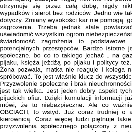
utrzymuje się przez całą dobę, nigdy nik
wypadków i sierot bez rodziców. Jedno wie tak
dotyczy. Zmiany wysokości kar nie pomogą, g
zagrożenia. Trzeba jednak stale powtarzać
uświadomić wszystkim ogrom niebezpieczeńst
świadomość zagrożenia to podstawowe e
potencjalnych przestępców. Bardzo istotne j
społeczne, bo co to takiego jechać „ na gazi
pijaku, księża jeżdżą po pijaku i politycy też
Żona pozwala, matka nie reaguje i kolega n
spróbować. To jest właśnie klucz do wszystki
Przyzwolenie społeczne i brak nieuchronności
jest tak wielka. Jest jeden dobry aspekt ty
pijackich ofiar. Dzięki kumulacji informacji j
mówi, że to niebezpieczne. Ale co ważnie
OBCIACH, to wstyd. Już coraz trudniej o a
kierownicą. Coraz więcej ludzi piętnuje taki
przyzwolenia społecznego połączony z nie